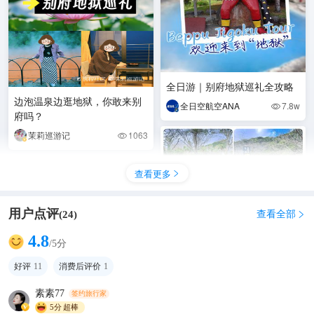
全日游｜别府地狱巡礼全攻略
边泡温泉边逛地狱，你敢来别
全日空航空ANA
7.8w

府吗？
茉莉巡游记
1063

查看更多

用户点评
查看全部
(
24
)

4.8
/5分
好评
11
消费后评价
1
素素77
签约旅行家
燃烧你的探索欲‖大分海地狱游
5分
超棒