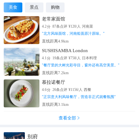
美食
景点
购物
老常家面馆
分
4.2
87
条点评
¥
120
/人
河南菜
"
北方风味面馆，河南烩面原汁原味。
"
直线距离4.9km
SUSHISAMBA London
分
4.1
19
条点评
¥
758
/人
日本料理
"
餐厅里的大树光彩夺目，窗外还有高空美景。
"
直线距离7.2km
慕拉诺餐厅
分
4.6
26
条点评
¥
1156
/人
西餐
"
正宗意大利风味餐厅，营造非正式就餐氛围
"
直线距离3.1km
查看全部

别府