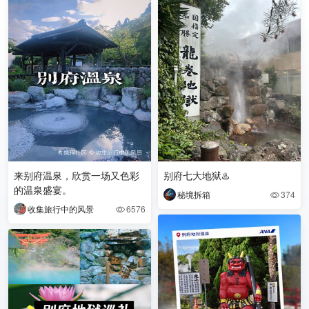
来别府温泉，欣赏一场又色彩
别府七大地狱♨️
的温泉盛宴。
秘境拆箱
374

收集旅行中的风景
6576
