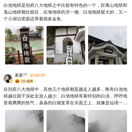
玩攻略
白池地狱是别府八大地狱之中比较有特色的一个，距离山地狱和
阿贤爱旅游
445
鬼山地狱都比较近，在海地狱的另一侧。白池地狱挺大的，又一

个小湖泊里面还养着很多金鱼。
素素77
签约旅行家
5分
超棒
在别府八大地狱中，其他几个地狱都是越走人越多，唯有白池地
狱越往园子深处走游人越少。白池地狱有着特别的白汤，呼呼地
冒着腾腾的热气，袅袅的白烟笼罩在水面之上，就像是仙境一
样。