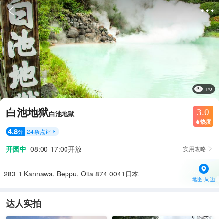


1/0
白池地狱
3.0
白池地獄
热度

4.8
24
条点评
分

开园中
08:00-17:00开放
实用攻略

283-1 Kannawa, Beppu, Oita 874-0041日本
地图·周边
达人实拍