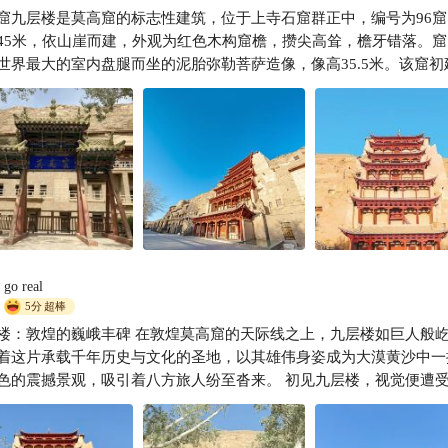
窟九层楼是莫高窟的标志性建筑，位于上寺石窟群正中，编号为96窟
简单英英
45米，依山崖而建，外观为红色木构窟檐，攒尖高耸，檐牙错落。窟
世界最大的室内盘腿而坐的泥胎弥勒菩萨造像，像高35.5米。该窟初
载二年，历经多次重修，现存建筑体现了唐代雄伟壮观的气势。
go real
5分
超棒
巍峨丰碑 在敦煌莫高窟的天际线之上，九层楼如巨人般屹立，
着这片承载千年历史与文化的圣地，以其雄伟身姿成为大漠黄沙中一
的震撼景观，吸引着八方旅人纷至沓来。 初见九层楼，视觉便遭受强烈
。拔地而起的楼阁直插云霄，九层飞檐层层叠叠，错落有致，恰似一
高飞的凤凰，在苍穹之下尽显磅礴气势。朱红色的楼身与大漠的土黄