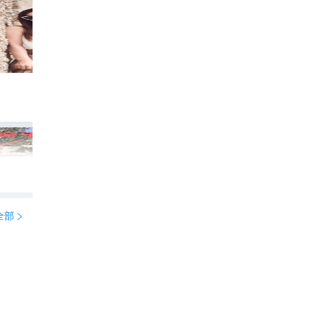
新手必看｜莫高窟正确玩法，90%游客都
350
旅梦追寻者

全部
