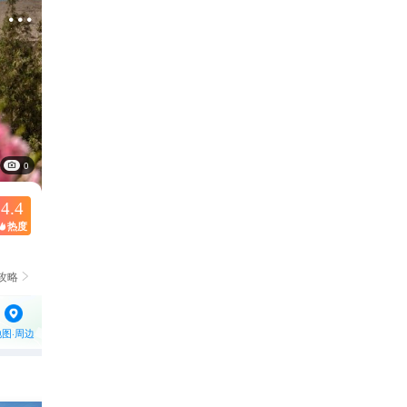

0
4.4
热度

攻略

地图·周边