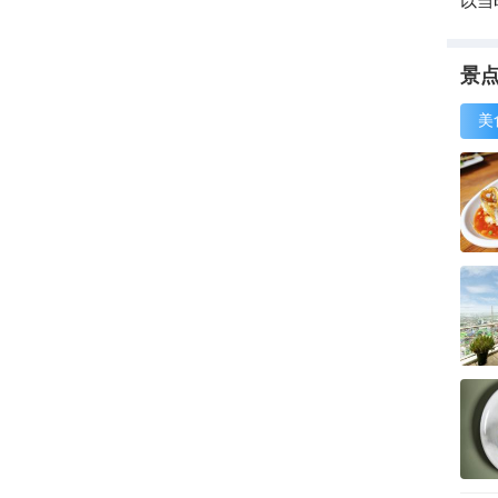
所影
景
美