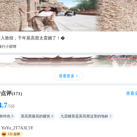
梦入敦煌，千年莫高窟太震撼了！�
旅行小甜饼
查看更多

户点评
查看
(
171
)
4.7
/5分
有特色
8
莫高窟最高的建筑
6
九层楼算是莫高窟这里的地标
5
YoYo_2T7A3L5Y
??～莫高窟应急票竟比普票更香？敦煌游玩
5分
超棒