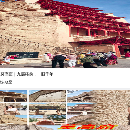
煌莫高窟｜九层楼前，一眼千年
优认晓星