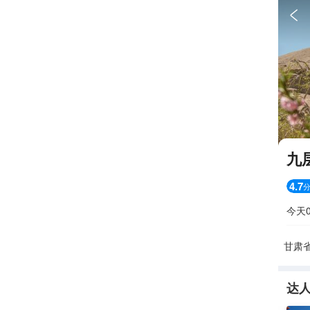

九
4.7
今天0
甘肃
达