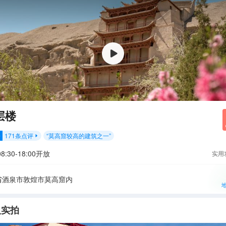
层楼
171
条点评
“
莫高窟较高的建筑之一
”
分

8:30-18:00开放
实用
省酒泉市敦煌市莫高窟内
人实拍