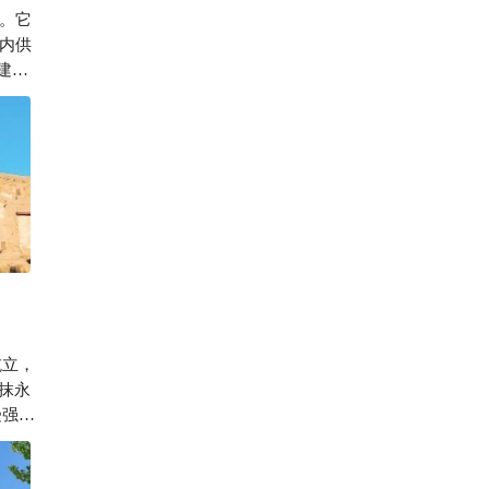
。它
493

内供
建于
抹永
只欲
形成