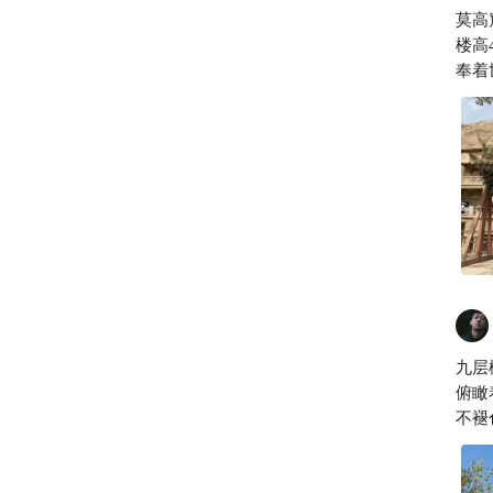
莫高
楼高
奉着
唐延
九层楼：敦煌的
俯瞰
不褪色
冲击
展翅