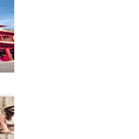
风沙难掩丹青，赴一场千年敦煌之约
2218
半夏爱旅游
