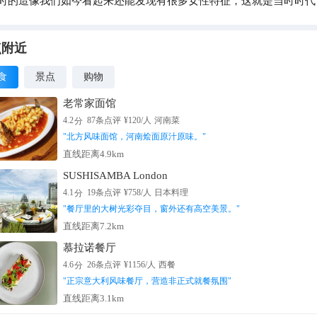
响的。
点附近
食
景点
购物
老常家面馆
分
4.2
87
条点评
¥
120
/人
河南菜
"
北方风味面馆，河南烩面原汁原味。
"
直线距离4.9km
SUSHISAMBA London
分
4.1
19
条点评
¥
758
/人
日本料理
"
餐厅里的大树光彩夺目，窗外还有高空美景。
"
直线距离7.2km
慕拉诺餐厅
分
4.6
26
条点评
¥
1156
/人
西餐
"
正宗意大利风味餐厅，营造非正式就餐氛围
"
直线距离3.1km