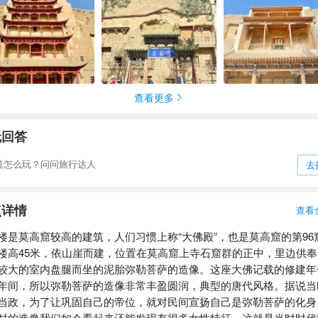
对比，鲜艳夺目又和谐相融，仿若一幅雄浑壮阔的油画。阳光倾洒，
勾勒出建筑轮廓，飞檐上的琉璃瓦折射出五彩光芒，熠熠生辉，让人
沿着蜿蜒小径走近，愈发能感受到九层楼的厚重与庄严。楼
筑工艺精湛绝伦，木质结构榫卯相扣，历经风雨侵蚀、岁月磨砺，依
初，彰显着古代工匠高超的技艺智慧。每一层的栏杆、斗拱都雕刻精
呈祥、花卉鱼虫等图案栩栩如生，细腻的纹理间流淌着传统文化的血
查看更多

将历史的故事一一诉说。抬头仰望，高悬于顶层的牌匾“北大像”三字
古韵，引人遐想。 踏入楼内，一尊顶天立地的弥勒大佛映入眼帘，
间，心灵被深深震撼。这尊大佛高约 35.5 米，庄严肃穆，双目微闭
无回答
的面容似能包容世间一切苦难。大佛周身贴金绘彩，在昏黄灯光映衬
闪耀，仿若从佛国云端降临人间。环绕大佛，信徒们虔诚参拜，低语
道怎么玩？问问旅行达人
去
静谧的氛围让人心生敬畏。站在大佛脚下，人显得无比渺小，仿佛世
肃穆中也被涤荡一空。 九层楼不仅仅是一座建筑，更是一部活着的
点详情
查看
书。它始建于初唐，历经多次修缮重建，每一块砖石、每一片瓦砾都
代更迭、社会变迁的印记。它见证了丝绸之路的繁华，目睹了莫高窟
楼是莫高窟较高的建筑，人们习惯上称“大佛殿”，也是莫高窟的第96
衰，在漫长岁月里，始终守护着莫高窟的文化瑰宝，为后世留下无尽
楼高45米，依山崖而建，位置在莫高窟上寺石窟群的正中，里边供奉
与一场极致震撼擦肩而过。它以巍峨之
较大的室内盘腿而坐的泥胎弥勒菩萨的造像。这座大佛记载的修建年
厚重之蕴、神圣之感，给予我们视觉与心灵的双重洗礼，让人流连忘
年间，所以弥勒菩萨的造像非常丰盈圆润，典型的唐代风格。据说当
于敦煌璀璨的历史文化长河之中。
当政，为了让巩固自己的帝位，就对民间宣扬自己是弥勒菩萨的化身
时的造像我们如今看起来还能发现有很多女性特征，这就是当时时代