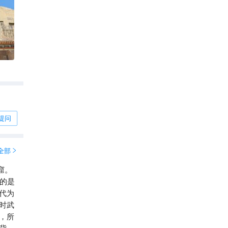
金色
不禁
然坚
美，
液，
苍劲
，慈悲
下，
祈
提问
间烦
全部

承载
艺术
窟。
的精
的是
代为
返，
时武
，所
背景