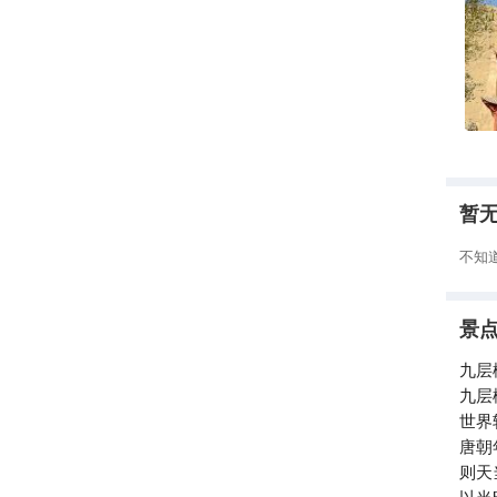
鲜明
光辉
感叹其壮美非凡。 
体建
固如
龙凤
仿佛
有力，透着
刹那
暂
祥和
金光
不知
愿，
恼在这庄严
景
历史
着朝
九层
的兴
九层
神财富。 来敦煌，若错过九层楼，便是
世界
态、
唐朝
沉浸
则天
以当