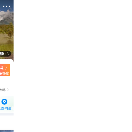

1/0
4.7
热度

攻略

地图·周边