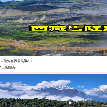
藏吉隆沟有界最美瀑布✨
丁大圣爱旅游