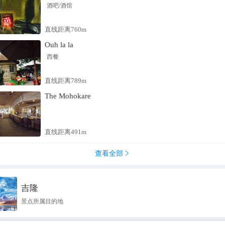
酒吧/酒馆
直线距离760m
Ouh la la
西餐
直线距离789m
The Mohokare
直线距离491m
查看全部

吉隆
景点所属目的地