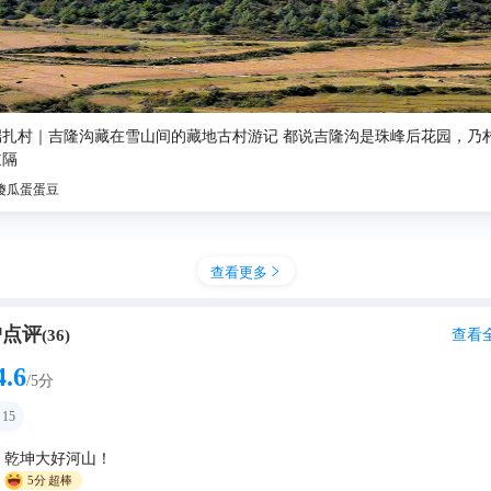
｜吉隆沟藏在雪山间的藏地古村游记 都说吉隆沟是珠峰后花园，乃村因日照金山出圈，少有人
道隔
傻瓜蛋蛋豆
查看更多

户点评
查看
(
36
)
4.6
/5分
15
乾坤大好河山！
5分
超棒