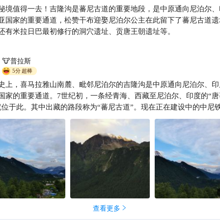
秘境值得一去！吉隆沟是蕃尼古道的重要地段，是中原通向尼泊尔、
亚国家的重要通道，松赞干布迎娶尼泊尔公主在此留下了蕃尼古道遗
还有米拉日巴最初修行的洞穴遗址、贡唐王朝遗址等。
🐮普拉斯
5分
超棒
史上，喜马拉雅山南麓、毗邻尼泊尔的吉隆沟是中原通向尼泊尔、印
国家的重要通道。7世纪初，一条经青海、西藏至尼泊尔、印度的“唐
就位于此。其中出藏的路段称为“蕃尼古道”。现在正在建设中的中尼
通过吉隆到达加德满都。
查看更多
