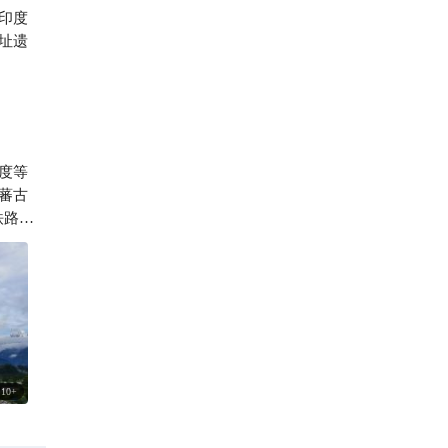
印度
小p在路上
址遗
度等
蕃古
铁路，
10
+