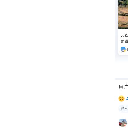
云端扎村
知
用
好评