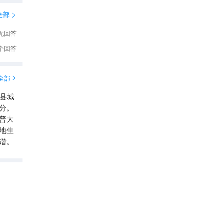
全部

无回答
个回答
全部

县城
分。
普大
地生
谐。
吉隆沟景区