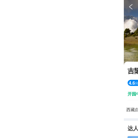

吉
4.6
开园
西藏
达