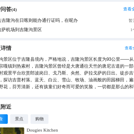
户问答
查看
(
4
)
去吉隆沟在日喀则能办通行证吗，在呢办
暂
拉萨机场到吉隆沟景区
1
点详情
查看
沟景区位于吉隆县境内，严格地说，吉隆沟景区长度为93公里——从
宗嘎镇到热索村，吉隆沟景区曾经是大唐通往天竺的唐尼古道的一部
村观景平台欣赏郎波岗日、戈乃斯、央然、萨拉戈萨的日出。徒步吉
，探访吉普村落。蓝天、白云、雪山、牧场、油画般的田园梯田，遍
野花，芬芳清新，还有孩童们好奇而可爱的笑脸，一切都是那么的和
点附近
食
景点
购物
Dougies Kitchen