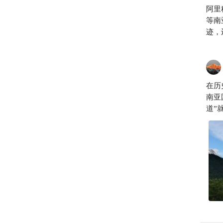
阿里
等南
迹，
在历
南亚
道”
也是