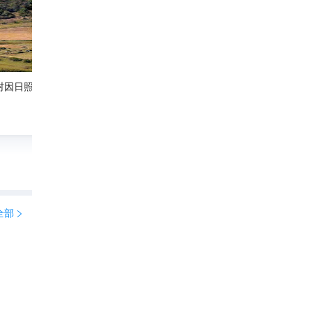
吉隆沟
羔羊的脑洞
170

全部

是哪方秘境，让四季在海拔间铺展画卷，等