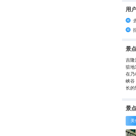
用
景
吉隆
驻地
在乃
峡谷
长的
景
美