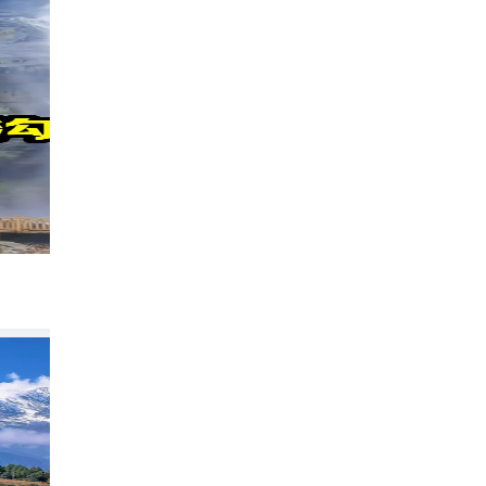
珠峰后花园｜吉隆沟，高反友好的雪域边境
624
爱旅行去旅行
