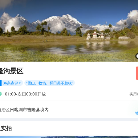
隆沟景区
36
条点评
“
雪山、牧场、梯田美不胜收
”
分

中
01:00-次日00:00开放
实用
自治区日喀则市吉隆县境内
人实拍