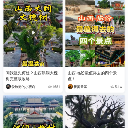
问我祖先何处？山西洪洞大槐
山西·临汾最值得去的四个景
树完整版攻略
点！
爱旅游的小曹吖
1681
新黄登基
5.1w

