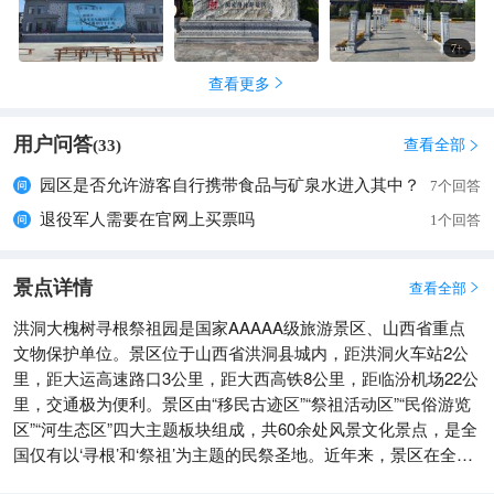
7
+
查看更多

用户问答
查看全部
(
33
)

园区是否允许游客自行携带食品与矿泉水进入其中？
7个回答
退役军人需要在官网上买票吗
1个回答
景点详情
查看全部

洪洞大槐树寻根祭祖园是国家AAAAA级旅游景区、山西省重点
文物保护单位。景区位于山西省洪洞县城内，距洪洞火车站2公
里，距大运高速路口3公里，距大西高铁8公里，距临汾机场22公
里，交通极为便利。景区由“移民古迹区”“祭祖活动区”“民俗游览
区”“河生态区”四大主题板块组成，共60余处风景文化景点，是全
国仅有以‘寻根’和‘祭祖’为主题的民祭圣地。近年来，景区在全体
员工的共同努力下取得了辉煌成绩，先后被授予“全国文明单