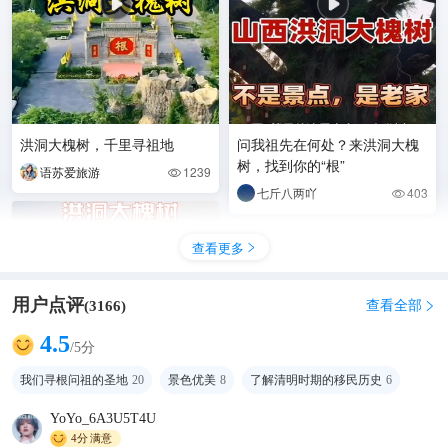
洪洞大槐树，千里寻祖地
问我祖先在何处？来洪洞大槐
树，找到你的“根”
语苏爱旅游
1239

七斤八两吖
403

查看更多

用户点评
查看全部
(
3166
)

4.5
/5分
我们寻根问祖的圣地
20
景色优美
8
了解清明时期的移民历史
6
YoYo_6A3U5T4U
4分
满意