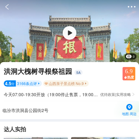


0
洪洞大槐树寻根祭祖园
6.9
5
A
热度

4.5
3166
条点评
山西亲子景点榜 No.9
分


今天07:00-19:30开放（19:00停止售票，19:00停止入园）
优待政策|实用攻略

临汾市洪洞县公园街2号
地图·周边
达人实拍