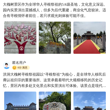
2. 踏上洪洞大槐树，奔赴一场
大槐树景区作为全球华人寻根祭祖的5A级圣地，文化意义深远。
跨越六百年的寻根之旅，读懂
园内实景演出震撼感人，但多为后代重建，商业化气息较浓。适
祖辈的
红彩旅行
228
合有寻根情怀者前往，若只求观光则体验可能不佳。

6
+
匿名用户
4分
满意
洪洞大槐树寻根祭祖园以“寻根祭祖”为核心，是全球华人移民后
裔认祖归宗的重要场所‌。这里承载着明代大规模移民的历史记
忆，景区内有多处文化景点和实景演出可体验。‌‌该景点是现代人
造景点，如果祖上不是由山西移民到各地的，似乎不太能产生共
情。