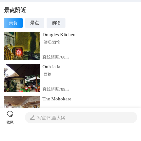
位”“全国青年文明号”“全国中小学生研学实践教育基地”“高级别服
务业标准化示范项目”“中国华侨国际文化交流基地”“中国楹联文
景点附近
化名园”“全国模范职工之家”“全国厂务公开民主管理示范单位”“第
美食
景点
购物
二届山西省质量奖提名奖”“山西省五一劳动奖状”“山西十佳品质
旅游景区”“山西省民族传统节日保护示范地”“山西省文明景区”“山
Dougies Kitchen
西省文明旅游先进单位”“山西省文化产业先进单位”“山西省文化
酒吧/酒馆
体制改革先进单位”等百余项重大品牌荣誉。其独具特色的“大槐
树祭祖习俗”，更被列为第二批“非物质文化遗产”。在2018年10月
直线距离760m
29日上午，国家文化和旅游部举办新晋5A级旅游景区授牌会，它
Ouh la la
正式晋升为国家5A级旅游景区。现如今，已逐步形成以景区、民
俗饭店、旅行社三大经营版块为主体，旅游文创产品开发、文化
西餐
传媒发展为侧翼，集吃、住、行、游、购、娱为一体的综合旅游
服务区.
直线距离789m
The Mohokare

写点评,赢大奖

直线距离491m
收藏
查看全部
