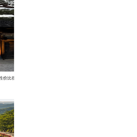
性价比很高 虽然没有满眼
京都必去｜岚山一日游攻略🍃 一次收藏竹
Sunny_tw0607
231
