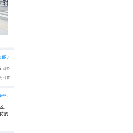
的石
竹梢
客的
们扫
，惊
有茶
静好
全部

个回答
雾，
无回答
全部

区。
特的