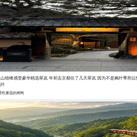
岚山错峰感受豪华精选翠岚 年初去京都住了几天翠岚 因为不是枫叶季所以
枫叶
爱吃番茄的烤鸭