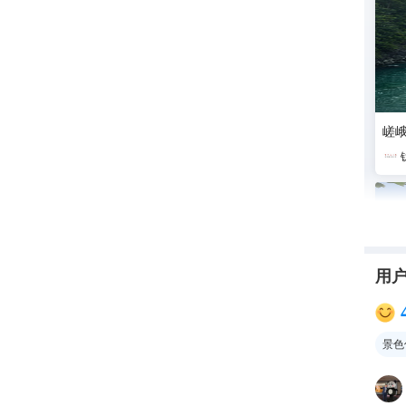
嵯
用
景色