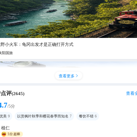
峨野小火车：龟冈出发才是正确打开方式
钛阳国旅
查看更多

户点评
查看
(
2645
)
4.7
/5分
优美
9
以赏枫叶秋季和樱花春季而知名
7
餐饮不错
6
植仁
5分
超棒