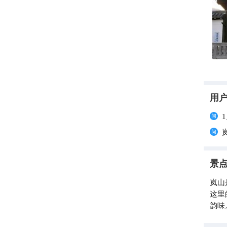
深时
阶为
摩挲
喧嚷恰
天龙
的岂
起几只寒鸦
船公
屋，
用
的滋味来。 岚山之美，不在奇崛
各异
林间
景
岚山
这里
韵味