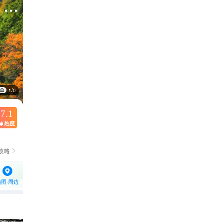

1/0
7.1
热度

攻略

地图·周边