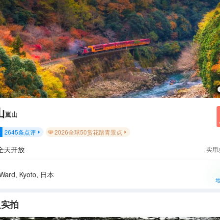
山
嵐山
2645
条点评
2026全球50赏花踏青景点
分


全天开放
实用
Ward, Kyoto, 日本
人实拍