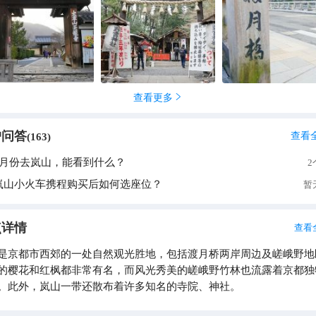
，则另有一番气象。山色由绿转红，层层叠叠，如火如荼。常寂光寺
红叶所覆，踏上去沙沙作响，仿佛大地自身的叹息。竹林小径幽深，
，声如碎玉，阳光从间隙漏下，斑驳陆离。此处清寂，与不远处观光
成对照，一动一静，一闹一寂，居然和谐共存。 山中有庙，庙里有僧。
寺的枯山水庭院总见一二僧人执帚扫落叶，动作舒缓而富有禅意。他
仅是落叶，分明是人心中的尘垢。偶有钟声从大悲阁传来，悠长沉厚
查看更多

，忽喇喇飞向远空。 保津川漂流而下，可见水清且浅，游鱼翕忽。
撑着竹竿，用关西腔讲述着山精水怪的传说，声音粗粝却亲切。岸边
老妪跪坐奉茶，抹茶的苦香与和果子的甘甜在舌间交织，竟品出岁月
户问答
查看
(
163
)
，而在清幽；不重喧嚣，而重禅寂。四时景色
1月份去岚山，能看到什么？
2
，而那份闲寂之美始终如一，教人忘却尘世烦忧，只想化作山间一缕
一片叶，随自然生息。
岚山小火车携程购买后如何选座位？
暂
点详情
查看
是京都市西郊的一处自然观光胜地，包括渡月桥两岸周边及嵯峨野地
的樱花和红枫都非常有名，而风光秀美的嵯峨野竹林也流露着京都独
。此外，岚山一带还散布着许多知名的寺院、神社。