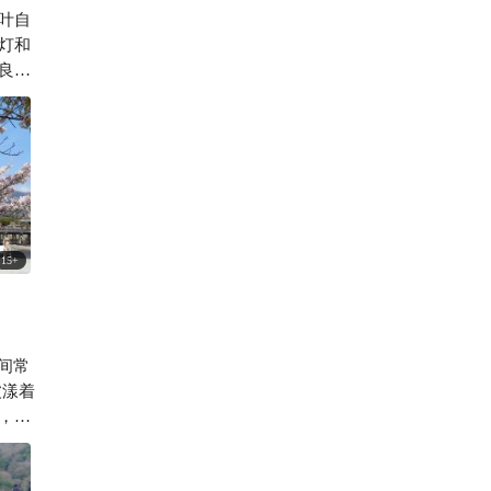
叶自
202
灯和

良自
15
+
间常
，竟
转瞬
 秋