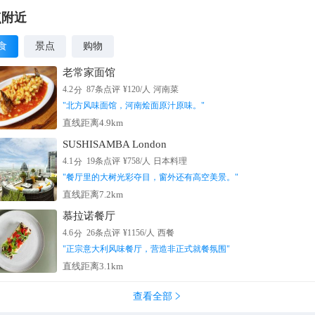
点附近
食
景点
购物
老常家面馆
分
4.2
87
条点评
¥
120
/人
河南菜
"
北方风味面馆，河南烩面原汁原味。
"
直线距离4.9km
SUSHISAMBA London
分
4.1
19
条点评
¥
758
/人
日本料理
"
餐厅里的大树光彩夺目，窗外还有高空美景。
"
直线距离7.2km
慕拉诺餐厅
分
4.6
26
条点评
¥
1156
/人
西餐
"
正宗意大利风味餐厅，营造非正式就餐氛围
"
直线距离3.1km
查看全部
