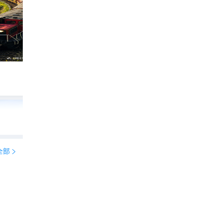
原来《千与千寻》里的画面是真实存在的❗️
🐰兔七哥
826

全部
