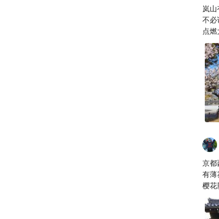
岚
岚山
不必
点燃
行车
京都
有薄雾
樱花
似浮
即逝