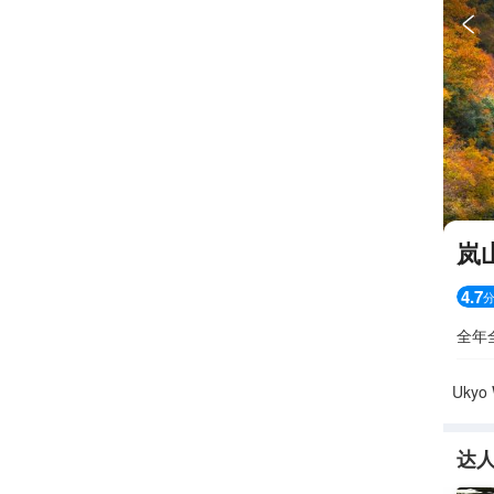

岚
4.7
全年
Ukyo 
达