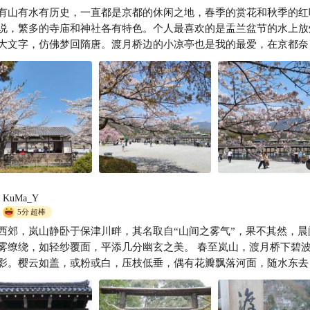
山秘境！嵯峨野小火车与竹林，京都最诗意的半日
有山有水有历史，一直都是京都的休闲之地，春季的赏花和秋季的红
风从西极来
说，繁多的寺庙和神社各有特色。个人最喜欢的是盂兰盆节的水上放
大文字，仿佛梦回隋唐。渡月桥边的小凉亭也是我的最爱，在京都奈
散步道骑车十公里后喝喝水看看风景疲劳全消。
KuMa_Y
5分
超棒
西郊，岚山静卧于保津川畔，其名取自“山间之雾气”，果不其然，晨
缭绕，如轻纱覆面，平添几分幽玄之美。 春至岚山，渡月桥下碧波漾着
影。樱云如盖，或粉或白，压枝低垂，偶有花瓣飘落河面，随水东去
世绘中的场景活了过来。游人或撑舟溯流，或沿岸徐行，皆沉醉于这
的美之中。嵯峨野的小火车呜呜穿行山间，车窗框出一幅幅流动的画。