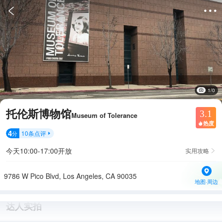


1/0
托伦斯博物馆
3.1
Museum of Tolerance
热度

4
10
条点评
分

今天10:00-17:00开放
实用攻略

9786 W Pico Blvd, Los Angeles, CA 90035
地图·周边
达人实拍