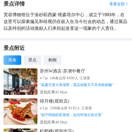
景点详情
查看全部

宽容博物馆位于洛杉矶西蒙·维森塔尔中心，成立于1993年，在
这里可以探索偏见和歧视仍在嵌入在当今社会的动态，通过展品
以及特别的活动激励人们承担起改变这一现象的个人责任。
景点附近
美食
景点
购物
苏州W酒店·苏滟中餐厅
分
4.7
140
条点评
¥
450
/人
江浙菜
"
临窗尽赏大美湖景，菜品创新又不失传统精髓
"
直线距离45.8km
得月楼(观前店)
分
4.5
2398
条点评
¥
135
/人
江浙菜
"
创于明朝的苏菜馆，店内环境古色古香
"
直线距离48.0km
松鹤楼(观前街店)