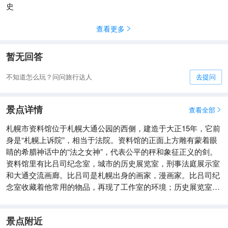
史
查看更多

暂无回答
不知道怎么玩？问问旅行达人
去提问
景点详情
查看全部

札幌市资料馆位于札幌大通公园的西侧，建造于大正15年，它前
身是“札幌上诉院”，相当于法院。资料馆的正面上方雕有蒙着眼
睛的希腊神话中的“法之女神”，代表公平的秤和象征正义的剑。
资料馆里有比吕司纪念室，城市的历史展览室，刑事法庭展示室
和大通交流画廊。比吕司是札幌出身的画家，漫画家。比吕司纪
念室收藏着他常用的物品，再现了工作室的环境；历史展览室通
过模型和相关资料展示了札幌的自然情况和历史发展；在刑事法
庭展示室参观者可以亲自体验法院开庭的情况。
景点附近