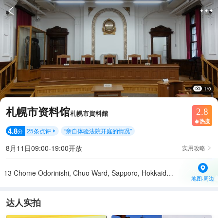


1/0
札幌市资料馆
2.8
札幌市資料館
热度

4.8
25
条点评
“
亲自体验法院开庭的情况
”
分

8月11日09:00-19:00开放
实用攻略

13 Chome Odorinishi, Chuo Ward, Sapporo, Hokkaido 060-0042日本
地图·周边
达人实拍