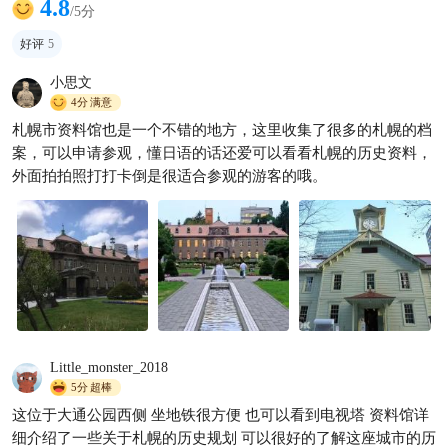
4.8
/5分
好评
5
小思文
4分
满意
打卡超级梦幻的札幌市资料馆
札幌市资料馆也是一个不错的地方，这里收集了很多的札幌的档
我们经过一个巨大的广场，来
案，可以申请参观，懂日语的话还爱可以看看札幌的历史资料，
到了札幌市资料馆。现在想起
高之味
4931

外面拍拍照打打卡倒是很适合参观的游客的哦。
来，札幌市资料
Little_monster_2018
5分
超棒
这位于大通公园西侧 坐地铁很方便 也可以看到电视塔 资料馆详
细介绍了一些关于札幌的历史规划 可以很好的了解这座城市的历