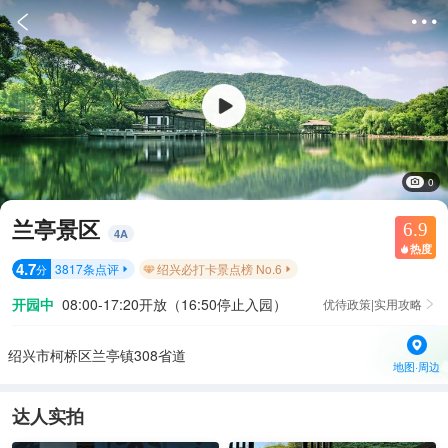


0
兰亭景区
6.9
4
A
热度

4.7
3817
条点评
绍兴必打卡景点榜 No.6
分


开园中
08:00-17:20开放（16:50停止入园）
优待政策|实用攻略

绍兴市柯桥区兰亭镇308省道
地图·周边
达人实拍