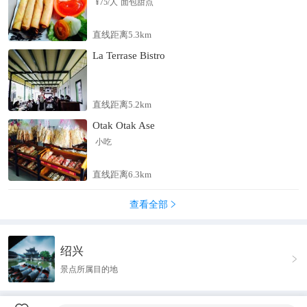
¥
75
/人
面包甜点
第一行书”的《兰亭序》。当今很多游人来到这里，兴致勃勃地
用塑料杯子，盛上饮料，放在曲水里“流觞”，体味当年曲水邀欢
直线距离5.3km
的乐趣。右军祠是纪念王羲之的祠堂，祠堂四面环荷花池，是康
La Terrase Bistro
熙年间所建，这里主要看不同模仿版本的《兰亭序》。继续往西
走，可以看到御碑亭，碑的正面是康熙皇帝所临写的《兰亭集
序》全文，背面是乾隆皇帝时即兴所作的一首七律诗《兰亭即事
诗》，祖孙两代皇帝同书一碑，所以又称祖孙碑。祖孙两代皇帝
直线距离5.2km
同刻一碑，这是全国独特的，也是兰亭的镇亭之宝。御碑亭背后
Otak Otak Ase
还有十八口水缸，游人可以在此用毛笔蘸水在石桌上写字，体验
小吃
当年王献之学字的场景。另外，景区西北有兰亭书法博物馆、兰
亭瓷砚艺术馆，展出了不少书法作品和各种各样的砚台，感兴趣
直线距离6.3km
的话，不妨前往参观。
查看全部

绍兴

景点所属目的地