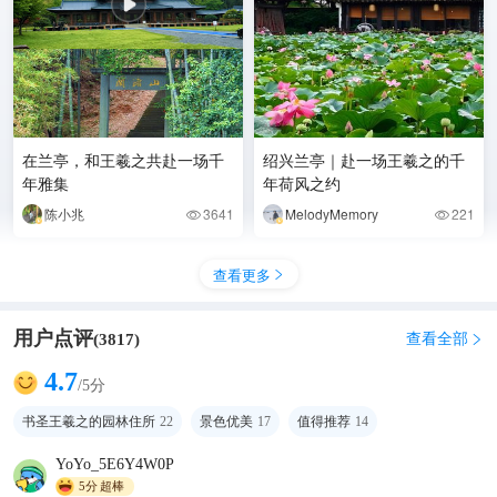
在兰亭，和王羲之共赴一场千
绍兴兰亭｜赴一场王羲之的千
年雅集
年荷风之约
陈小兆
3641
MelodyMemory
221


查看更多

用户点评
查看全部
(
3817
)

4.7
/5分
书圣王羲之的园林住所
22
景色优美
17
值得推荐
14
YoYo_5E6Y4W0P
5分
超棒