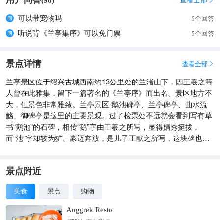
用户问答
查看全部
(
96
)

可以带宠物吗
5个回答
听说背《兰亭集序》可以免门票
5个回答
景点详情
查看全部

兰亭景区位于绍兴古城西南约13公里处的兰渚山下，因王羲之等
人曾在此雅集，留下一篇著名的《兰亭序》而出名。景区地方不
大，但景色非常雅致。兰亭景区-鹅池碑亭、兰亭碑亭、曲水流
觞、御碑亭是这里的主要景观。过了检票处不远就会看到写有草
书“鹅池”的石碑，相传“鹅”字由王羲之所写，显得娟秀挺拔，
而“池”字却较为犷、豪迈奔放，是儿子王献之所写，这块碑也因
此被称为“父子碑”。来到这里的游客，几乎都会在这里拍照。传
说王羲之很喜欢鹅，现在兰亭的鹅池里也养了几只白净的鹅。鹅
池北岸即是兰亭碑亭，碑上的“兰亭”两字是康熙皇帝的御笔。兰
景点附近
亭碑旁边就是曲水流觞的区域，曲水流觞简单的说可以理解为现
美食
景点
购物
在的行酒令，有人在曲水的上游，放上一只盛酒的杯子，酒杯有
荷叶托着顺水流漂行，到谁处停下，谁就得赋诗一首，作不出者
Anggrek Resto
罚酒一杯。当年王羲之便是趁着酒兴，挥笔成就了被誉为“天下