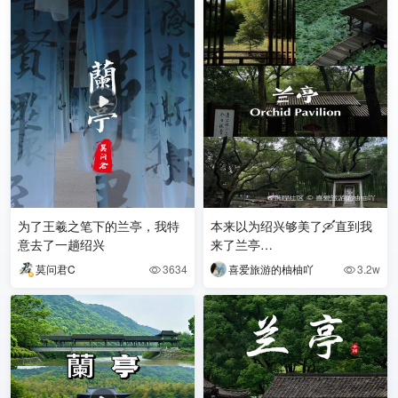
为了王羲之笔下的兰亭，我特
本来以为绍兴够美了🛶直到我
意去了一趟绍兴
来了兰亭…
莫问君C
3634
喜爱旅游的柚柚吖
3.2w

