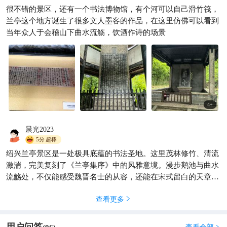
很不错的景区，还有一个书法博物馆，有个河可以自己滑竹筏，
藏在竹林里的千年风雅！兰亭
兰亭这个地方诞生了很多文人墨客的作品，在这里仿佛可以看到
一日游避坑干货一次性讲清
当年众人于会稽山下曲水流觞，饮酒作诗的场景
YoYo爱旅游、
138

4
+
晨光2023
5分
超棒
绍兴兰亭景区是一处极具底蕴的书法圣地。这里茂林修竹、清流
激湍，完美复刻了《兰亭集序》中的风雅意境。漫步鹅池与曲水
流觞处，不仅能感受魏晋名士的从容，还能在宋式留白的天章寺
中体会极致的中式美学。景区小巧精致、节奏舒缓，非常适合静
查看更多

心慢游。