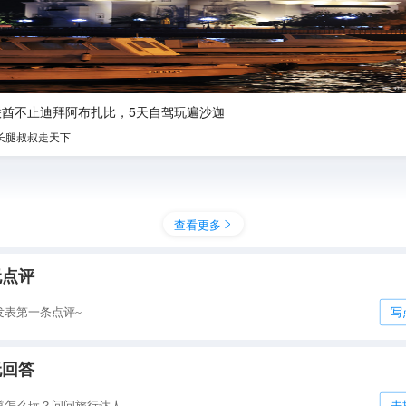
联酋不止迪拜阿布扎比，5天自驾玩遍沙迦
长腿叔叔走天下
查看更多

无点评
发表第一条点评~
写
无回答
道怎么玩？问问旅行达人
去