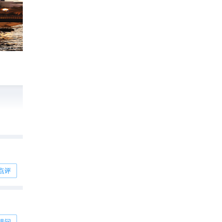
阿联酋沙迦旧城
2863
银发魔男

点评
#玩转阿联酋沙迦# 走进沙迦城堡博物馆，在欣赏传统建筑的同时更是赞叹那些手工制品的精致与堂皇。
提问