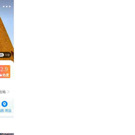

1/0
2.9
热度

攻略

地图·周边