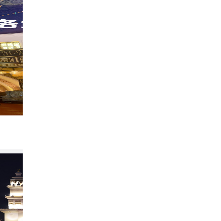
阿联酋的文化心脏！沙迦之心Citywalk全攻
369
小余爱吃鱼v
