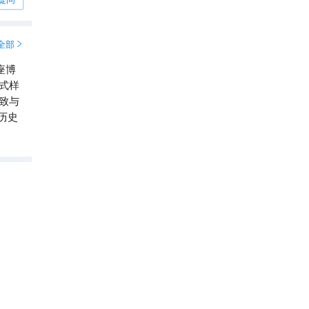
这
托斯卡纳TSKN
全部

座博
式样
致与
历史
迪拜沙漠冒险热气球体验
5.1
分

4.8
9
条点评
热气球
入选迪拜酋长国必打卡景点榜
直线距离36.5km
迪拜直升机观光（警察学院出发）