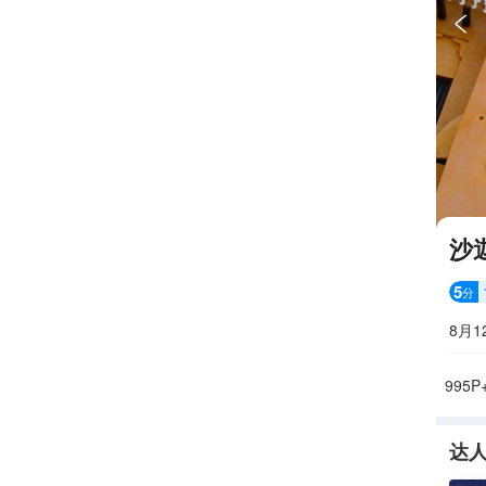

沙
5
分
8月1
达