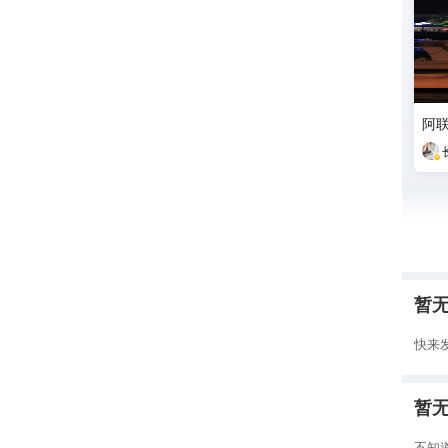
阿
暂
快来
暂
不知