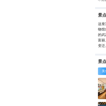
景
这座
物馆
的武
富丽
变迁
景
美