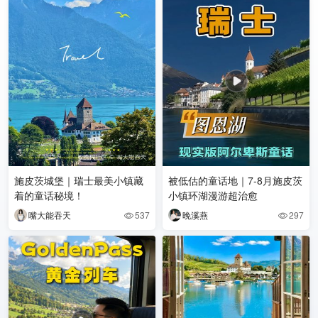
施皮茨城堡｜瑞士最美小镇藏
被低估的童话地｜7-8月施皮茨
着的童话秘境！
小镇环湖漫游超治愈
嘴大能吞天
537
晚溪燕
297

