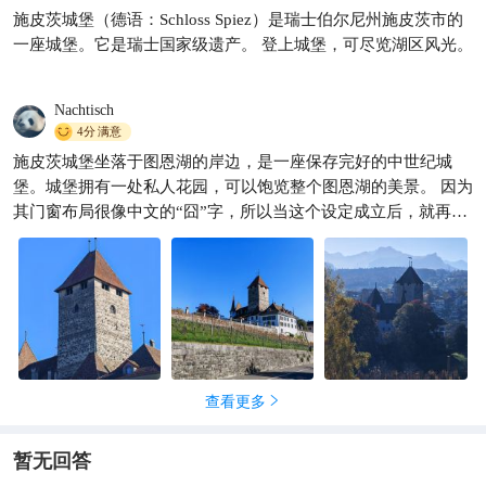
施皮茨城堡（德语：Schloss Spiez）是瑞士伯尔尼州施皮茨市的
瑞士旅行必去❗️施皮茨小镇美到
一座城堡。它是瑞士国家级遗产。 登上城堡，可尽览湖区风光。
失
乌龙茶2
254

Nachtisch
4分
满意
施皮茨城堡坐落于图恩湖的岸边，是一座保存完好的中世纪城
堡。城堡拥有一处私人花园，可以饱览整个图恩湖的美景。 因为
其门窗布局很像中文的“囧”字，所以当这个设定成立后，就再也
拔不出来了，怎么看都是一个戴着帽子的😳，实在令人捧腹！
查看更多

暂无回答