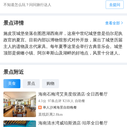
不知道怎么玩？问问旅行达人
去提问
景点详情
查看全部

施皮茨城堡坐落在图恩湖西南岸，这座中世纪城堡曾是伯尔尼执
政官的夏宫。目前内部以博物馆形式对外开放，展出了城堡历届
主人的遗物及古代家具。每年夏季这里会举行古典音乐会。城堡
顶部是俯瞰小镇、阿尔卑斯山及湖畔的好地点，风景十分迷人。
景点附近
美食
景点
购物
海南石梅湾艾美度假酒店·全日西餐厅
分
4.3
97
条点评
¥
218
/人
自助餐
单人沙滩海景自助晚餐
直线距离2.8km
海南清水湾威珀斯酒店·珀萃全日餐厅