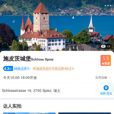


1/0
施皮茨城堡
5.5
Schloss Spiez
热度

4.3
48
条点评
施皮茨必打卡景点榜 No.2
分


今天10:00-18:00开放
实用攻略

Schlossstrasse 16, 3700 Spiez, 瑞士
地图·周边
达人实拍