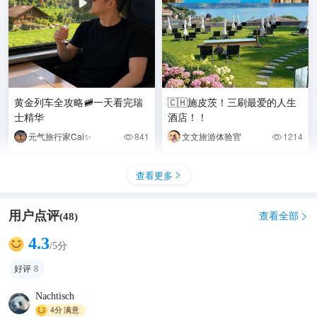
黄金列车全攻略🚞一天看完瑞
🇨🇭施皮茨！三刷最爱的人生
士精华
酒店！！
元气旅行家Cai✨
841
文文旅游体验官
1214


查看更多

用户点评
查看全部
(
48
)

4.3
/5分
好评
8
Nachtisch
4分
满意