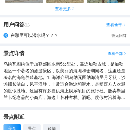
查看更多

用户问答
查看全部
(
1
)

在那里可以潜水吗？？？
暂无回答
景点详情
查看全部

乌纳瓦图纳位于加勒郊区东南5公里处，靠近加勒古城，是加勒
地区一个著名的旅游景区，以美丽的海滩和珊瑚闻名，这里还是
著名的海龟养殖基地。1. 海滩介绍乌纳瓦图纳海湾呈月牙状，沙
滩细长洁白，风平浪静，非常适合游泳和潜水，是受西方人欢迎
的度假胜地。这里有许多提供海上娱乐项目的旅行社、贩卖斯里
兰卡纪念品的小商店，海边上各种客栈、酒吧、度假村沿着海岸
线一字排开。如果玩累了可以坐在咖啡厅里享受海天一色的美
景，或是在沙滩静静地享受一下午的时光，悠然闲适。
景点附近
美食
景点
购物