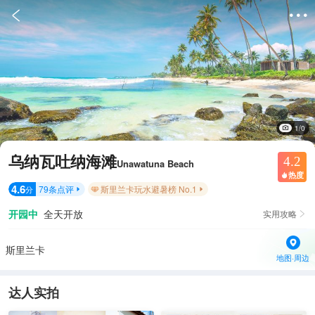


1/0
乌纳瓦吐纳海滩
4.2
Unawatuna Beach
热度

4.6
79
条点评
斯里兰卡玩水避暑榜 No.1
分


开园中
全天开放
实用攻略

斯里兰卡
地图·周边
达人实拍