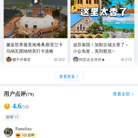
邂逅世界最美海滩🏝️斯里兰卡
放弃泰国！加勒古城太香了～
乌纳瓦图纳绝美打卡攻略
小众免签，美到窒息✨
赚不停暴富
202
阿芸走走停停🌵
215


查看更多

用户点评
查看全部
(
79
)

4.6
/5分
好评
11
Pamelina
5分
超棒