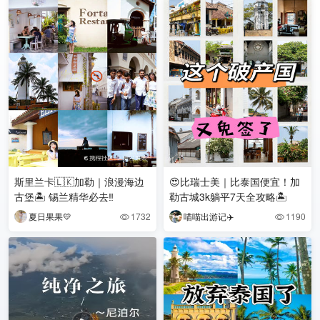
斯里兰卡🇱🇰加勒｜浪漫海边
😍比瑞士美｜比泰国便宜！加
古堡🏝 锡兰精华必去‼️
勒古城3k躺平7天全攻略🏝️
夏日果果💛
1732
喵喵出游记✈️
1190

