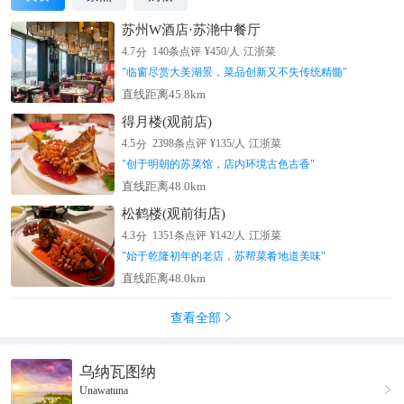
苏州W酒店·苏滟中餐厅
分
4.7
140
条点评
¥
450
/人
江浙菜
"
临窗尽赏大美湖景，菜品创新又不失传统精髓
"
直线距离45.8km
得月楼(观前店)
分
4.5
2398
条点评
¥
135
/人
江浙菜
"
创于明朝的苏菜馆，店内环境古色古香
"
直线距离48.0km
松鹤楼(观前街店)
分
4.3
1351
条点评
¥
142
/人
江浙菜
"
始于乾隆初年的老店，苏帮菜肴地道美味
"
直线距离48.0km
查看全部

乌纳瓦图纳

Unawatuna