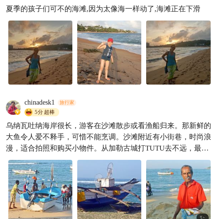
夏季的孩子们可不的海滩,因为太像海一样动了,海滩正在下滑
斯里兰卡暑假6-7天定制游攻略
｜7-9月专属·高端野奢（一）
AAA杨先森
213

chinadesk1
旅行家
5分
超棒
乌纳瓦吐纳海岸很长，游客在沙滩散步或看渔船归来。那新鲜的
大鱼令人爱不释手，可惜不能烹调。沙滩附近有小街巷，时尚浪
漫，适合拍照和购买小物件。从加勒古城打TUTU去不远，最好
住一夜。
5
+