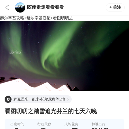

随便走走看看看看
+ 关注
赫尔辛基
攻略
>
赫尔辛基
游记
>
看图叨叨之......
罗瓦涅米、凯米-托尔尼奥等5地
看图叨叨之踏雪追光芬兰的七天六晚
出发时间
行程天数
人均花费
和谁出行