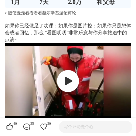
1
月
7
天
2.0万
和父母
> 随便走走看看看看赫尔辛基游记评论
如果你已经做足了功课；如果你是图片控；如果你只是想体
会或者回忆，那么 “看图叨叨”非常乐意与你分享旅途中的
点滴~
40
25
20
写个评论走个心
芬兰
一直是个比较低调的国家，北欧的冷淡风大家都懂
00:00
/
00:00
的，因此之前并没有太多关注。直到前几年极光大年，朋友