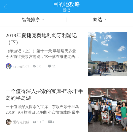
目的地攻略
游记
智能排序
筛选
2019年夏捷克奥地利匈牙利游记
（下）
（续游记（上））第十一天 早晨晴天多云，
今天前往美泉宫游览，它坐落在维也纳西南
部，
xyong2001

5.0千

11
一个值得深入探索的宝库-巴尔干半
岛的半岛游
一个值得深入探索的宝库—东欧巴尔干半岛
2016年9月旅游日记序曲 小众旅游线路 最牛
爱行走的猫

1.1千

4