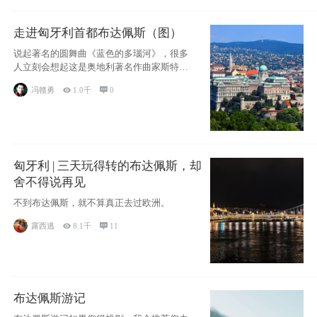
走进匈牙利首都布达佩斯（图）
说起著名的圆舞曲《蓝色的多瑙河》，很多
人立刻会想起这是奥地利著名作曲家斯特劳
斯的杰作
冯赣勇

1.0千

0
匈牙利 | 三天玩得转的布达佩斯，却
舍不得说再见
不到布达佩斯，就不算真正去过欧洲。
露西逃

8.1千

11
布达佩斯游记