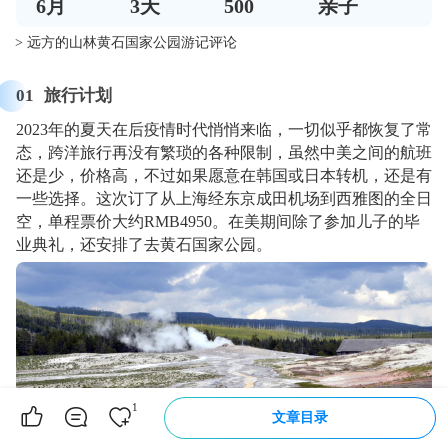
6
月
3
天
500
亲子
> 远方的山林黄石国家公园游记评论
01
旅行计划
2023年的夏天在后疫情时代悄悄来临，一切似乎都恢复了常
态，跨洋旅行再没有繁琐的各种限制，虽然中美之间的航班
还是少，价格高，不过如果愿意在韩国或日本转机，还是有
一些选择。这次订了从上海经东京成田机场到西雅图的全日
空，单程票价大约RMB4950。在美期间除了参加儿子的毕
业典礼，还安排了去黄石国家公园。
1
文章目录