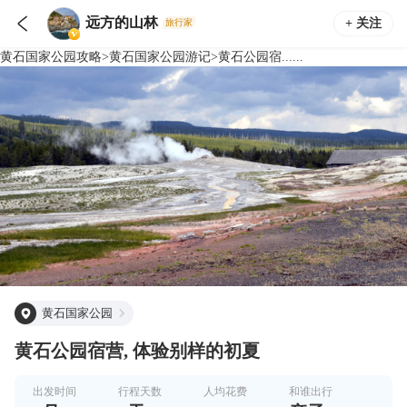

远方的山林
+ 关注
旅行家
黄石国家公园
攻略
>
黄石国家公园
游记
>
黄石公园宿......
黄石国家公园
黄石公园宿营, 体验别样的初夏
出发时间
行程天数
人均花费
和谁出行