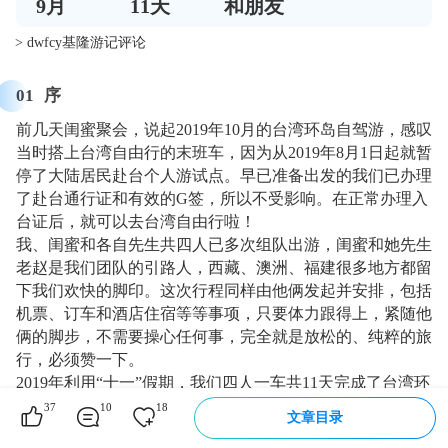
9
月
11
天
和朋友
> dwfcy基隆游记评论
01
序
前几天闺蜜聚会，说起2019年10月的台湾环岛自驾游，感叹
当时搭上台湾自由行的末班车，因为从2019年8月1日起就暂
停了大陆居民赴台个人游试点。早已准备出发的我们已办理
了赴台通行证和有效的G签，所以不受影响。在正常办理入
台证后，就可以去台湾自由行啦！
我、闺蜜和各自先生共四人已多次组队出游，闺蜜和她先生
老赵是我们团队的引路人，西藏、澳洲、福建很多地方都留
下我们欢快的脚印。这次行程同样由他俩发起并安排，包括
机票、订车和酒店住宿等等事项，只要体力跟得上，紧随他
俩的脚步，不需要操心任何事，完全就是放松的、纯粹的旅
行，必须赞一下。
2019年利用“十一”假期，我们四人一车共11天完成了台湾环
岛行，对迷人的海岛风情留下了深刻印象，也对久负盛名的
37
10
18
文章目录
台湾小吃有了正确的定位。