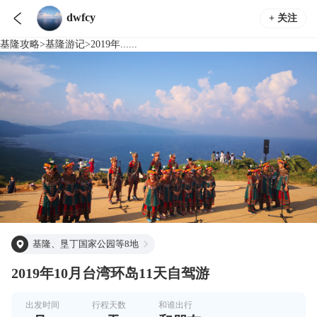

dwfcy
+ 关注
基隆
攻略
>
基隆
游记
>
2019年......
基隆、垦丁国家公园等8地
2019年10月台湾环岛11天自驾游
出发时间
行程天数
和谁出行