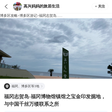

高兴妈妈的旅居生活
+ 关注
博多区
攻略
>
博多区
游记
>
福冈志贺岛......
福冈、博多区等3地
福冈志贺岛-福冈博物馆镇馆之宝金印发掘地，
与中国千丝万缕联系之所