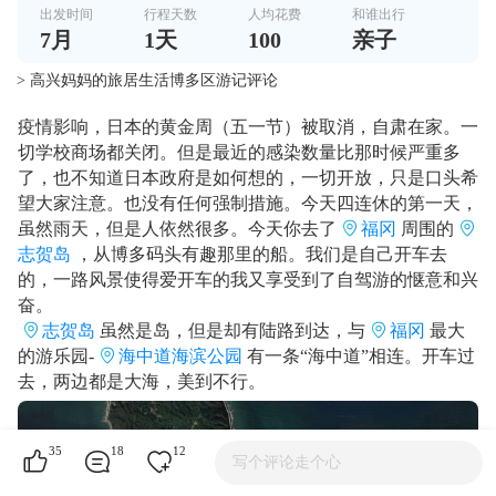
出发时间
行程天数
人均花费
和谁出行
7
月
1
天
100
亲子
> 高兴妈妈的旅居生活博多区游记评论
疫情影响，日本的黄金周（五一节）被取消，自肃在家。一
切学校商场都关闭。但是最近的感染数量比那时候严重多
了，也不知道日本政府是如何想的，一切开放，只是口头希
望大家注意。也没有任何强制措施。今天四连休的第一天，
虽然雨天，但是人依然很多。今天你去了
福冈
周围的
志贺岛
，从博多码头有趣那里的船。我们是自己开车去
的，一路风景使得爱开车的我又享受到了自驾游的惬意和兴
奋。
志贺岛
虽然是岛，但是却有陆路到达，与
福冈
最大
的游乐园-
海中道海滨公园
有一条“海中道”相连。开车过
去，两边都是大海，美到不行。
35
18
12
写个评论走个心