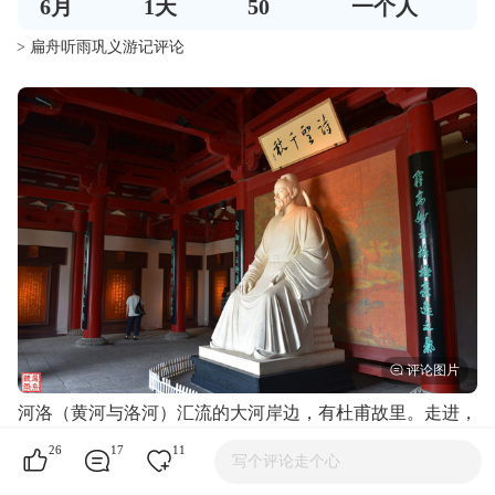
6
月
1
天
50
一个人
> 扁舟听雨巩义游记评论
河洛（黄河与洛河）汇流的大河岸边，有杜甫故里。走进，
走出，心生颇多感慨。感叹世事变迁，感叹时势造人，感慨
26
17
11
写个评论走个心
杜甫来时有路，感慨诗圣归家无期。
无忧无虑的优渥生活，让人不知烦恼，让人无论忧愁，让人