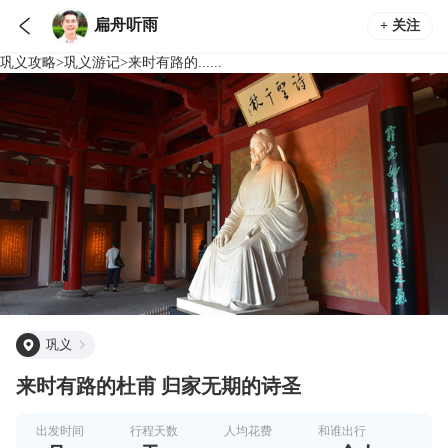

扁舟听雨
+ 关注
巩义
攻略
>
巩义
游记
>
来时有路的......
巩义
来时有路的杜甫 归家无期的诗圣
出发时间
行程天数
人均花费
和谁出行