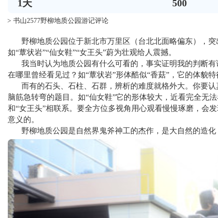
1
天
500
> 书山2577野柳地质公园游记评论
野柳地质公园位于新北市万里区（台北北面略偏东），突出于
如“蕈状岩”“仙女鞋”“女王头”蔚为壮观给人震撼。
我当时认为地质公园有什么可看的，事实证明我的判断有误
在哪里曾经看见过？如“蕈状岩”形体酷似“香菇”，它的体貌
而有的石头、石柱、石群，辨析的难度就格外大。你要认真
脑筋急转弯的题目。如“仙女鞋”它的形体较大，近看完全无法
和“女王头”相联系。要全方位多视角用心观看慢慢琢磨，会
意义的。
野柳地质公园是自然界鬼斧神工的杰作，是大自然的造化，