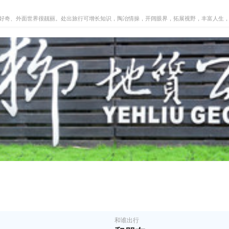
好奇、外面世界很靓丽。处出旅行可增长知识，陶冶情操，开阔眼界，拓展视野，丰富人生
和谁出行