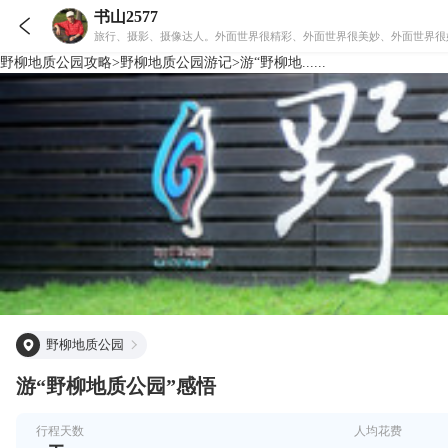
书山2577

旅行、摄影、摄像达人。外面世界很精彩、外面世界很美妙、外面世界很
野柳地质公园
攻略
>
野柳地质公园
游记
>
游“野柳地......
野柳地质公园
游“野柳地质公园”感悟
行程天数
人均花费