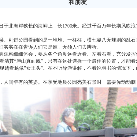
和朋友
北海岸狭长的海岬上，长1700米。经过千百万年长期风吹浪
。刚进公园看到的是一堆堆、一柱柱，横七竖八无规则的乱石
特征实实在在告诉人们它是谁，无须人们去辨析。
观察细细体会，要从各个角度远看近看、左看右看，充分发挥
看清其“庐山真面貌”，只有在远处选择一个最佳的位置，才能看
发现越看越像”女王头”。在不听导游讲解，不看说明书的情况下
人间罕有的英姿。在享受地质公园亮美石景时，需要你动动脑