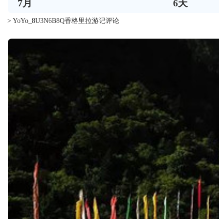
7
月
6
天
> YoYo_8U3N6B8Q香格里拉游记评论