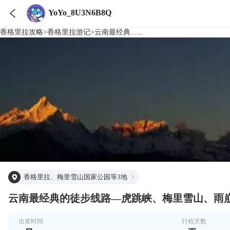

YoYo_8U3N6B8Q
香格里拉
攻略
>
香格里拉
游记
>
云南最经典......
香格里拉、梅里雪山国家公园等3地
云南最经典的徒步线路—虎跳峡、梅里雪山、雨
出发时间
行程天数