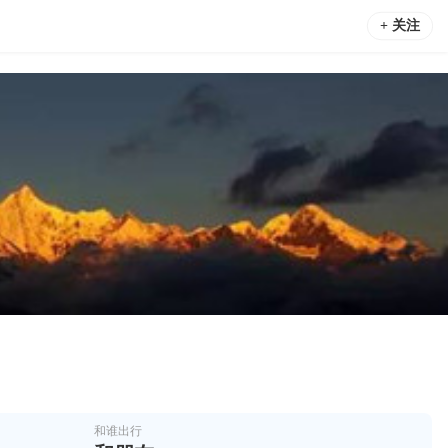
+ 关注
和谁出行