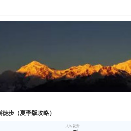
崩徒步（夏季版攻略）
人均花费