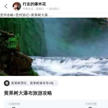
行走的爆米花

🌻爱生活，爱旅行，一直在路上
贵州
攻略
>
贵州
游记
>
黄果树大瀑......
黄果树景区、黄果树瀑布等4地
黄果树大瀑布旅游攻略
出发时间
行程天数