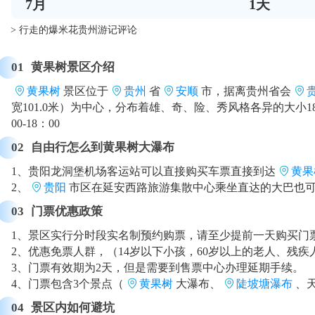
7
月
1
天
> 行走的爆米花贵州游记评论
01
黄果树景区介绍
黄果树
景区位于
贵州
省
安顺
市，据离贵州省会
宽101.0米）为中心，分布着雄、奇、险、秀风格各异的大
00-18：00
02
自由行怎么到黄果树大瀑布
1、贵阳龙洞堡机场客运站可以直接购买车票直接到达
黄果
2、
贵阳
市区在延安西路旅游集散中心乘坐直达的大巴也
03
门票优惠政策
1、景区实行分时段实名制预约购票，请至少提前一天购买门
2、优惠免票人群，（14岁以下小孩，60岁以上的老人、
3、门票有效期为2天，但是需要到售票中心办理延期手续。
4、门票包含3个景点（
黄果树
大瀑布、
陡坡塘瀑布
、
04
景区内如何避坑