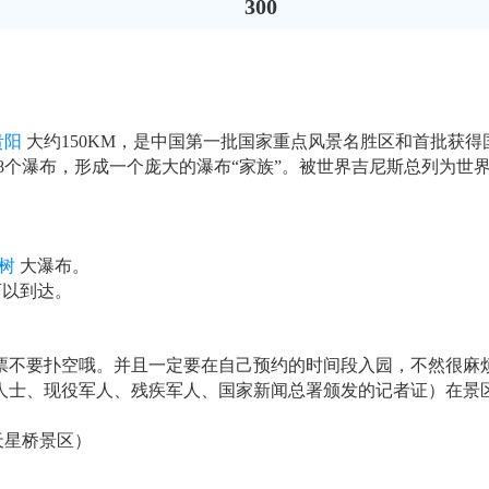
300
贵阳
大约150KM，是中国第一批国家重点风景名胜区和首批获得
小18个瀑布，形成一个庞大的瀑布“家族”。被世界吉尼斯总列为
树
大瀑布。
可以到达。
票不要扑空哦。并且一定要在自己预约的时间段入园，不然很麻
残疾人士、现役军人、残疾军人、国家新闻总署颁发的记者证）在
天星桥景区）