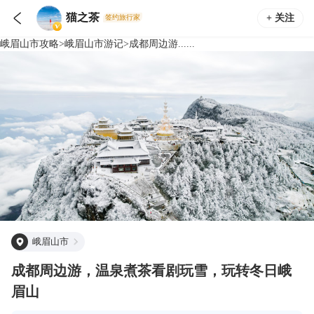

猫之茶
+ 关注
签约旅行家
峨眉山市
攻略
>
峨眉山市
游记
>
成都周边游......
峨眉山市
成都周边游，温泉煮茶看剧玩雪，玩转冬日峨
眉山