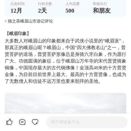
出发时间
行程天数
人均花费
和谁出行
12
月
2
天
500
和朋友
> 猫之茶峨眉山市游记评论
【峨眉印象】
大多数人对峨眉山的印象都来自于武侠小说里的“峨眉派”，
那真正的峨眉山呢？峨眉山，中国“四大佛教名山”之一，普
贤菩萨的道场，普贤菩萨形像总是身骑六牙白象，作为愿行
广大、功德圆满的象征，位于峨眉山万年寺的宋代普贤骑象
铜像，中国现存最大的古代铜佛像！金顶高48米的十方普贤
金像，为目前目前世界上最大、最高的十方普贤像，也成为
了无数僧人和信徒不远万里也要来朝拜的圣地。
写个评论走个心