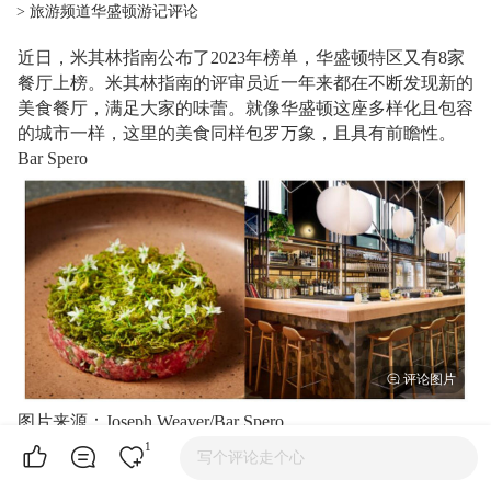
> 旅游频道华盛顿游记评论
近日，米其林指南公布了2023年榜单，华盛顿特区又有8家
餐厅上榜。米其林指南的评审员近一年来都在不断发现新的
美食餐厅，满足大家的味蕾。就像华盛顿这座多样化且包容
的城市一样，这里的美食同样包罗万象，且具有前瞻性。
Bar Spero
图片来源：Joseph Weaver/Bar Spero
Bar Spero位于东区时尚的Capitol Crossing开发区中，是华盛
1
写个评论走个心
顿美食界的一个令人兴奋的新成员。虽然这家餐厅那高耸的