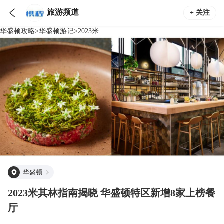

旅游频道
+ 关注
华盛顿
攻略
>
华盛顿
游记
>
2023米......
华盛顿
2023米其林指南揭晓 华盛顿特区新增8家上榜餐
厅