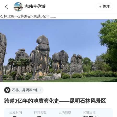

志伟带你游
+ 关注
石林
攻略
>
石林
游记
>
跨越3亿年......
石林、昆明等2地
跨越3亿年的地质演化史——昆明石林风景区
出发时间
行程天数
人均花费
和谁出行