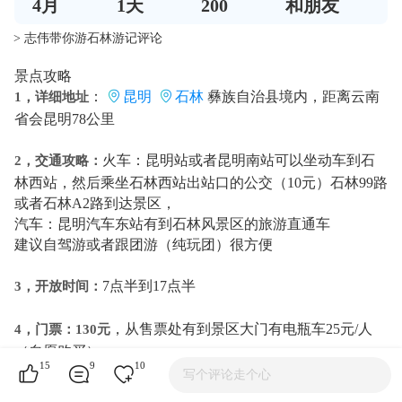
4
月
1
天
200
和朋友
> 志伟带你游石林游记评论
景点攻略
：
昆明
石林
彝族自治县境内，距离云南
1，详细地址
省会昆明78公里
火车：昆明站或者昆明南站可以坐动车到石
2，交通攻略：
林西站，然后乘坐石林西站出站口的公交（10元）石林99路
或者石林A2路到达景区，
汽车：昆明汽车东站有到石林风景区的旅游直通车
建议自驾游或者跟团游（纯玩团）很方便
7点半到17点半
3，开放时间：
，从售票处有到景区大门有电瓶车25元/人
4，门票：130元
（自愿购买）
15
9
10
写个评论走个心
：(游览时间约4-5小时)
5、游览线路