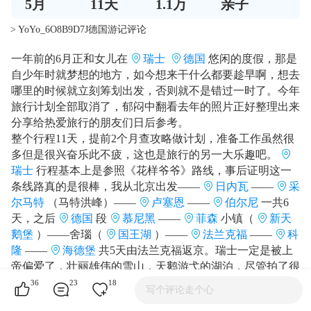
5
月
11
天
1.1万
亲子
> YoYo_6O8B9D7J德国游记评论
一年前的6月正和女儿在
瑞士
德国
悠闲的度假，那是
自少年时就梦想的地方，如今想来干什么都要趁早啊，想去
哪里的时候就立刻筹划出发，否则就不是错过一时了。今年
旅行计划全部取消了，郁闷中翻看去年的照片正好整理出来
分享给热爱旅行的朋友们日后参考。
整个行程11天，提前2个月查攻略做计划，准备工作虽然很
多但是很兴奋乐此不疲，这也是旅行的另一大乐趣吧。
瑞士
行程基本上是参照《花样爷爷》路线，事后证明这一
条线路真的是很棒，我从北京出发——
日内瓦
——
采
尔马特
（马特洪峰）——
卢塞恩
——
伯尔尼
一共6
天，之后
德国
段
慕尼黑
——
菲森
小镇（
新天
鹅堡
）——舍瑙（
国王湖
）——
法兰克福
——
科
隆
——
海德堡
共5天由法兰克福返京。瑞士一定是被上
帝偏爱了，壮丽雄伟的雪山，天鹅游弋的湖泊，尽管拍了很
多张照片视频，最多也就体现实景的十分之一！只有身临其
36
23
18
写个评论走个心
境才能领略到童话般的德国巴伐利亚小镇风光，欧洲之美值