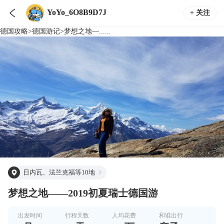

YoYo_6O8B9D7J
+ 关注
德国
攻略
>
德国
游记
>
梦想之地—......
日内瓦、法兰克福等10地
梦想之地——2019初夏瑞士德国游
出发时间
行程天数
人均花费
和谁出行