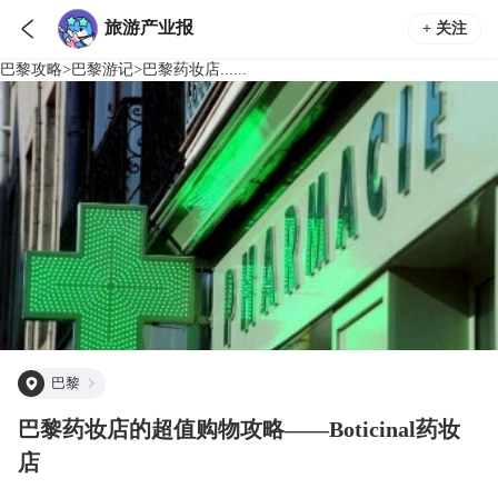

旅游产业报
+ 关注
巴黎
攻略
>
巴黎
游记
>
巴黎药妆店......
巴黎
巴黎药妆店的超值购物攻略——Boticinal药妆
店