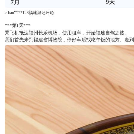
7
月
9
天
> han****128福建游记评论
***第1天***
乘飞机抵达福州长乐机场，使用租车，开始福建自驾之旅。
我们首先来到福建省博物院，停好车后找吃午饭的地方。走到