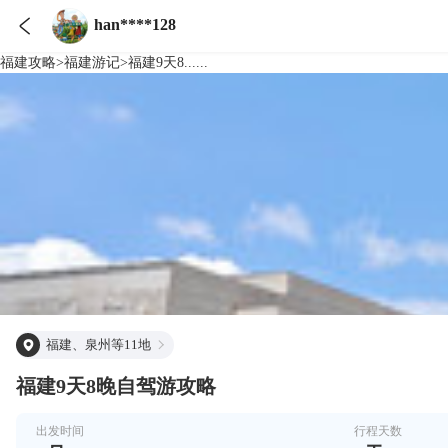

han****128
福建
攻略
>
福建
游记
>
福建9天8......
福建、泉州等11地
福建9天8晚自驾游攻略
出发时间
行程天数