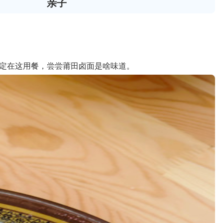
亲子
决定在这用餐，尝尝莆田卤面是啥味道。