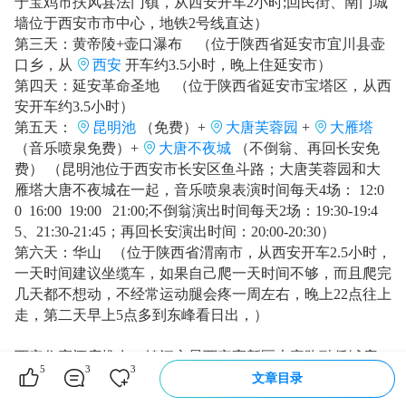
于宝鸡市扶风县法门镇，从西安开车2小时;回民街、南门城
墙位于西安市市中心，地铁2号线直达）
第三天：黄帝陵+壶口瀑布 （位于陕西省延安市宜川县壶
口乡，从
西安
开车约3.5小时，晚上住延安市）
第四天：延安革命圣地 （位于陕西省延安市宝塔区，从西
安开车约3.5小时）
第五天：
昆明池
（免费）+
大唐芙蓉园
+
大雁塔
（音乐喷泉免费）+
大唐不夜城
（不倒翁、再回长安免
费） （昆明池位于西安市长安区鱼斗路；大唐芙蓉园和大
雁塔大唐不夜城在一起，音乐喷泉表演时间每天4场： 12:0
0 16:00 19:00 21:00;不倒翁演出时间每天2场：19:30-19:4
5、21:30-21:45；再回长安演出时间：20:00-20:30）
第六天：华山 （位于陕西省渭南市，从西安开车2.5小时，
一天时间建议坐缆车，如果自己爬一天时间不够，而且爬完
几天都不想动，不经常运动腿会疼一周左右，晚上22点往上
走，第二天早上5点多到东峰看日出，）
西安住宿酒店推存：锦江之星西安高新区大寨路融侨城店 0
5
3
3
29-88770088转0 （酒店位于西安市高新区大寨路2号东方米
文章目录
兰北门，公交车800、201、300、226、260、135、219、26