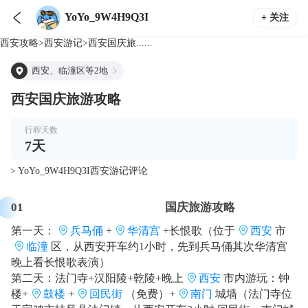

YoYo_9W4H9Q3I
+ 关注
西安
攻略
>
西安
游记
>
西安国庆旅......
西安、临潼区等2地
西安国庆旅游攻略
行程天数
7
天
> YoYo_9W4H9Q3I西安游记评论
01
国庆旅游攻略
第一天：
兵马俑
+
华清宫
+长恨歌（位于
西安
市
临潼
区，从西安开车约1小时，先到兵马俑其次华清宫
晚上看长恨歌表演）
第二天：法门寺+汉阳陵+乾陵+晚上
西安
市内游玩：钟
楼+
鼓楼
+
回民街
（免费）+
南门
城墙（法门寺位