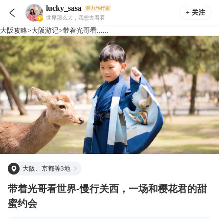
lucky_sasa
潜力旅行家

+ 关注
世界那么大，我想去看看
大阪
攻略
>
大阪
游记
>
带着光哥看......
大阪、京都等3地
带着光哥看世界-慢行关西，一场和樱花君的甜
蜜约会