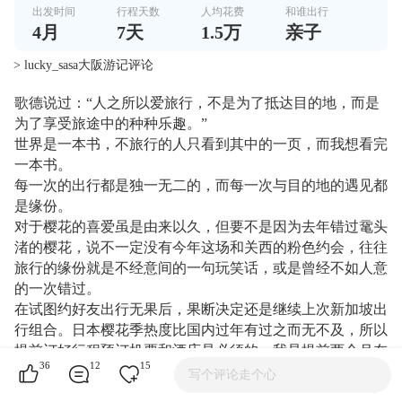
出发时间
行程天数
人均花费
和谁出行
4
月
7
天
1.5万
亲子
> lucky_sasa大阪游记评论
歌德说过：“人之所以爱旅行，不是为了抵达目的地，而是
为了享受旅途中的种种乐趣。”
世界是一本书，不旅行的人只看到其中的一页，而我想看完
一本书。
每一次的出行都是独一无二的，而每一次与目的地的遇见都
是缘份。
对于樱花的喜爱虽是由来以久，但要不是因为去年错过鼋头
渚的樱花，说不一定没有今年这场和关西的粉色约会，往往
旅行的缘份就是不经意间的一句玩笑话，或是曾经不如人意
的一次错过。
在试图约好友出行无果后，果断决定还是继续上次新加坡出
行组合。日本樱花季热度比国内过年有过之而无不及，所以
提前订好行程预订机票和酒店是必须的。我是提前两个月在
36
12
15
携程上下的单，不算晚但也不早，如果想要体验一些比较有
写个评论走个心
特色的日式酒店还是建议提早半年预订。早就听说日本的酒