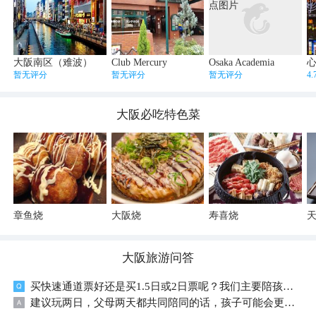
大阪南区（难波）
Club Mercury
Osaka Academia
暂无评分
暂无评分
暂无评分
4
大阪
必吃特色菜
章鱼烧
大阪烧
寿喜烧
大阪
旅游问答
买快速通道票好还是买1.5日或2日票呢？我们主要陪孩子玩，如果买2日票，1天爸爸陪1天妈妈陪
建议玩两日，父母两天都共同陪同的话，孩子可能会更开心一些