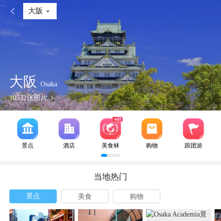

大阪
大阪
Osaka
10532
张照片
景点
酒店
美食林
购物
跟团游
当地热门
景点
美食
购物