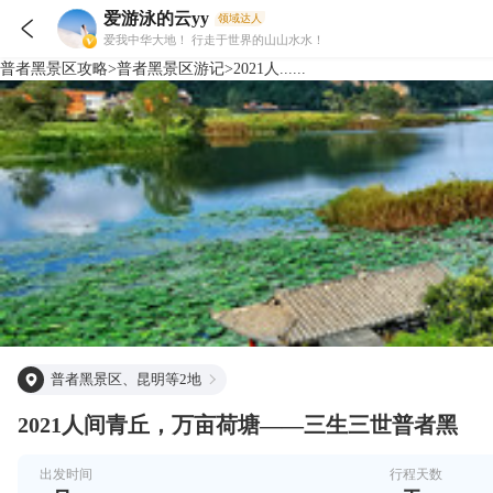
爱游泳的云yy
领域达人

爱我中华大地！ 行走于世界的山山水水！
普者黑景区
攻略
>
普者黑景区
游记
>
2021人......
普者黑景区、昆明等2地
2021人间青丘，万亩荷塘——三生三世普者黑
出发时间
行程天数