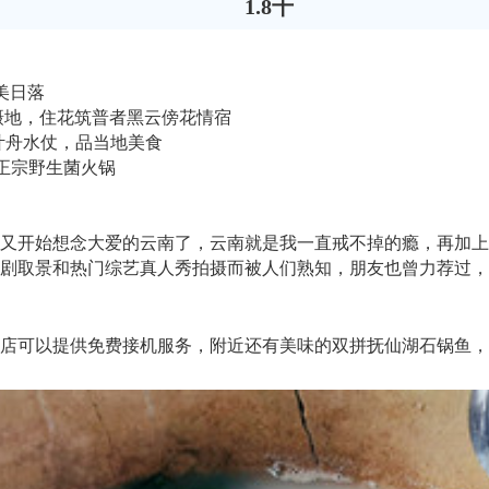
1.8千
美日落
摄地，住花筑普者黑云傍花情宿
柳叶舟水仗，品当地美食
品正宗野生菌火锅
，我又开始想念大爱的云南了，云南就是我一直戒不掉的瘾，再加
剧取景和热门综艺真人秀拍摄而被人们熟知，朋友也曾力荐过，
店可以提供免费接机服务，附近还有美味的双拼抚仙湖石锅鱼，