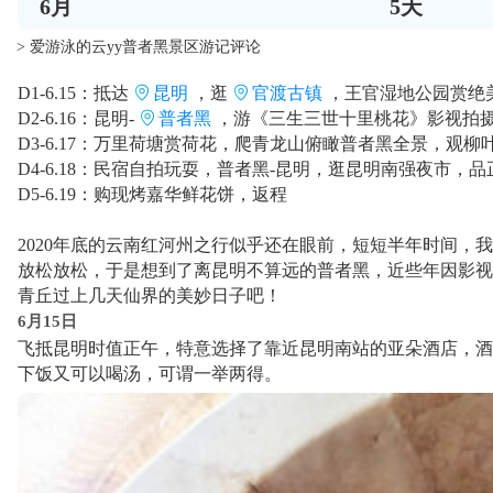
6
月
5
天
> 爱游泳的云yy普者黑景区游记评论
D1-6.15：抵达
昆明
，逛
官渡古镇
，王官湿地公园赏绝
D2-6.16：昆明-
普者黑
，游《三生三世十里桃花》影视拍
D3-6.17：万里荷塘赏荷花，爬青龙山俯瞰普者黑全景，观
D4-6.18：民宿自拍玩耍，普者黑-昆明，逛昆明南强夜市，
D5-6.19：购现烤嘉华鲜花饼，返程
2020年底的云南红河州之行似乎还在眼前，短短半年时间
放松放松，于是想到了离昆明不算远的普者黑，近些年因影视
青丘过上几天仙界的美妙日子吧！
6月15日
飞抵昆明时值正午，特意选择了靠近昆明南站的亚朵酒店，酒
下饭又可以喝汤，可谓一举两得。