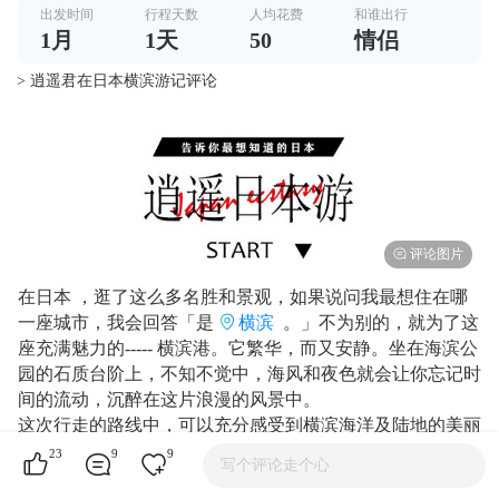
出发时间
行程天数
人均花费
和谁出行
1
月
1
天
50
情侣
> 逍遥君在日本横滨游记评论
在日本 ，逛了这么多名胜和景观，如果说问我最想住在哪
一座城市，我会回答「是
横滨
。」不为别的，就为了这
座充满魅力的----- 横滨港。它繁华，而又安静。坐在海滨公
园的石质台阶上，不知不觉中，海风和夜色就会让你忘记时
间的流动，沉醉在这片浪漫的风景中。
这次行走的路线中，可以充分感受到横滨海洋及陆地的美丽
港湾风光。 我建议先搭乘水上巴士，欣赏
横滨
港的全
23
9
9
写个评论走个心
景，然后从
山下公园
沿海慢慢地散步到港みらい地区。