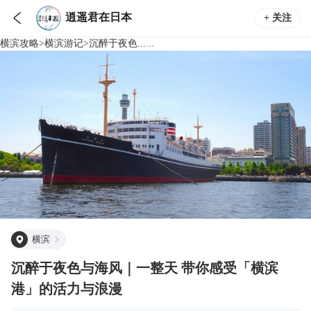

逍遥君在日本
+ 关注
横滨
攻略
>
横滨
游记
>
沉醉于夜色......
横滨
沉醉于夜色与海风｜一整天 带你感受「横滨
港」的活力与浪漫