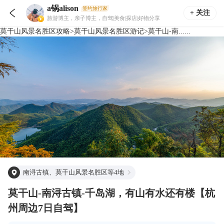
a锅alison
签约旅行家

+ 关注
旅游博主，亲子博主，自驾|美食|探店|好物分享
莫干山风景名胜区
攻略
>
莫干山风景名胜区
游记
>
莫干山-南......
南浔古镇、莫干山风景名胜区等4地
莫干山-南浔古镇-千岛湖，有山有水还有楼【杭
州周边7日自驾】