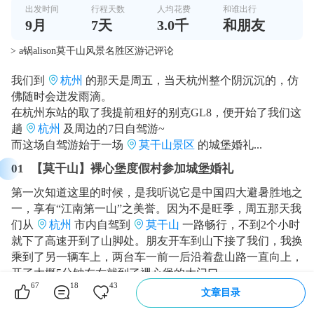
出发时间
行程天数
人均花费
和谁出行
9
月
7
天
3.0千
和朋友
> a锅alison莫干山风景名胜区游记评论
我们到
杭州
的那天是周五，当天杭州整个阴沉沉的，仿
佛随时会迸发雨滴。
在杭州东站的取了我提前租好的别克GL8，便开始了我们这
趟
杭州
及周边的7日自驾游~
而这场自驾游始于一场
莫干山景区
的城堡婚礼...
01
【莫干山】裸心堡度假村参加城堡婚礼
第一次知道这里的时候，是我听说它是中国四大避暑胜地之
一，享有“江南第一山”之美誉。因为不是旺季，周五那天我
们从
杭州
市内自驾到
莫干山
一路畅行，不到2个小时
就下了高速开到了山脚处。朋友开车到山下接了我们，我换
乘到了另一辆车上，两台车一前一后沿着盘山路一直向上，
开了大概5分钟左右就到了裸心堡的大门口。
67
18
43
文章目录