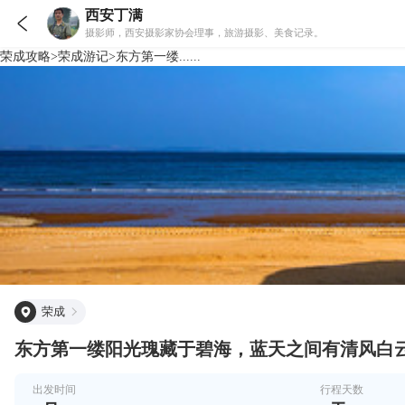
西安丁满

摄影师，西安摄影家协会理事，旅游摄影、美食记录。
荣成
攻略
>
荣成
游记
>
东方第一缕......
荣成
东方第一缕阳光瑰藏于碧海，蓝天之间有清风白
出发时间
行程天数