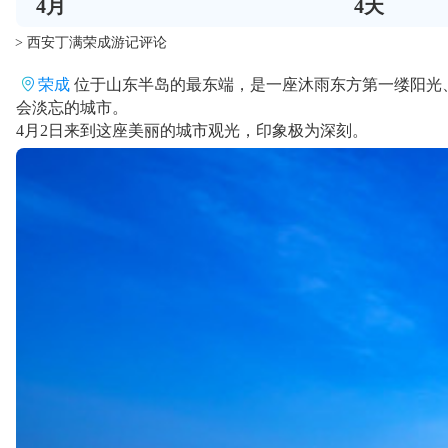
4
月
4
天
> 西安丁满荣成游记评论
荣成
位于山东半岛的最东端，是一座沐雨东方第一缕阳光
会淡忘的城市。
4月2日来到这座美丽的城市观光，印象极为深刻。