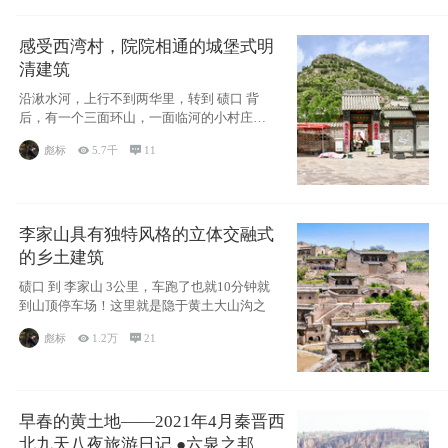
感受西湾村，院院相通的城堡式明
清建筑
沿湫水河，上行不到两华里，转到 碛口 背
后，有一个三面环山，一面临河的小村庄，
因它是
彪标

5.7千

11
李家山具有独特风格的立体交融式
的乡土建筑
碛口 到 李家山 3公里，车跑了也就10分钟就
到山顶停车场！这里就是隐于黄土大山沟之
彪标

1.2万

21
早春的黄土地——2021年4月秦晋西
北九天八夜旅游日记 ●六泉之邦