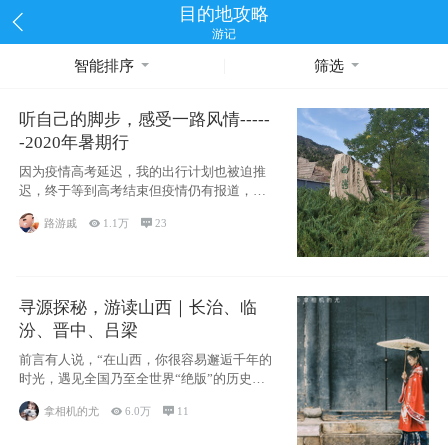
目的地攻略
游记
智能排序
筛选
听自己的脚步，感受一路风情-----
-2020年暑期行
因为疫情高考延迟，我的出行计划也被迫推
迟，终于等到高考结束但疫情仍有报道，出
去还是不
路游戚

1.1万

23
寻源探秘，游读山西｜长治、临
汾、晋中、吕梁
前言有人说，“在山西，你很容易邂逅千年的
时光，遇见全国乃至全世界“绝版”的历史遗
存。
拿相机的尤

6.0万

11