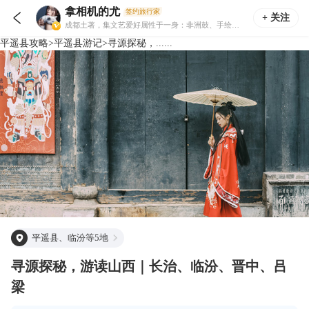
拿相机的尤
签约旅行家

+ 关注
成都土著，集文艺爱好属性于一身：非洲鼓、手绘、潜水、摄影等。水陆空三栖摄影师，图文曾刊登于《旅游摄影》等杂志
平遥县
攻略
>
平遥县
游记
>
寻源探秘，......
平遥县、临汾等5地
寻源探秘，游读山西｜长治、临汾、晋中、吕
梁