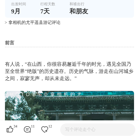
出发时间
行程天数
和谁出行
9
月
7
天
和朋友
> 拿相机的尤平遥县游记评论
前言
有人说，“在山西，你很容易邂逅千年的时光，遇见全国乃
至全世界“绝版”的历史遗存。历史的气脉，游走在山河城乡
之间，寂寥无声，却从未走远。”
34
11
12
写个评论走个心