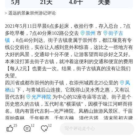
5
月
21
天
4.0千
夫妻
> 遥远的景象崇州游记评论
2021年5月11日早晨6点多起床，收拾行李，存入总台，7点
多吃早餐，7点40分乘102路公交去
崇州
市
街子古
镇
，8点40分到达。街子古镇隶属于崇州市，都江堰竟有专
线公交前往，实在让人感到意外和惊喜，这比之一些地方有
大好的风景，交通却十分不便，让游客望而却步好之又好。
本来没打算去街子古镇，就冲着这便利的交通和便宜的费用
【每人2元】也要去一次。结果，街子古镇真的没有让我们
失望。
四川省成都市崇州的街子镇，在崇州城西北25公里的
凤
栖山
下，与青城后山连接。它既得山灵水秀之惠，又有以
晋代古刹
光严禅院
为中心的32座寺庙等古迹。街子是个
历史悠久的古镇，五代时名"横渠镇"，因横于味江河畔而得
名。境内有晋代古刹---光严禅院、凤栖山旅游风景区、千亩
原始森林、千年银杏、千年古楠、清代古塔、清末民初古建
一条街、宋代民族英雄王小波起义遗址、唐代一瓢诗人--唐
25
12
12
写个评论走个心
求故居，有神奇传说的古龙潭、五柜沱、云雾洞等，全镇各