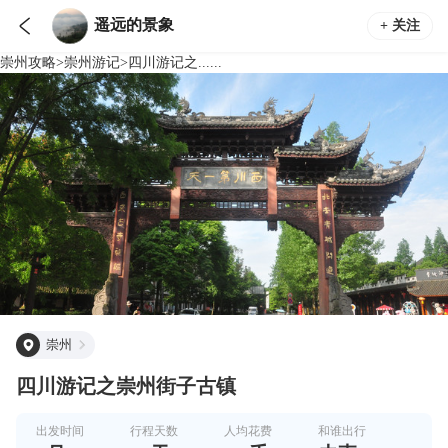

遥远的景象
+ 关注
崇州
攻略
>
崇州
游记
>
四川游记之......
崇州
四川游记之崇州街子古镇
出发时间
行程天数
人均花费
和谁出行