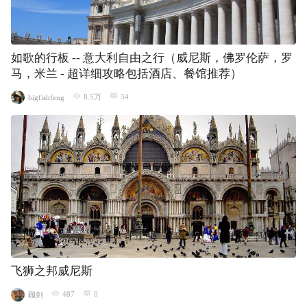
如歌的行板 -- 意大利自由之行（威尼斯，佛罗伦萨，罗
马，米兰 - 超详细攻略包括酒店、餐馆推荐）
8.5万
34
bigfishfeng
飞狮之邦威尼斯
487
0
顾剑