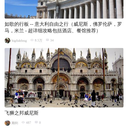
如歌的行板 -- 意大利自由之行（威尼斯，佛罗伦萨，罗
马，米兰 - 超详细攻略包括酒店、餐馆推荐）
8.5万
34
bigfishfeng
飞狮之邦威尼斯
487
0
顾剑