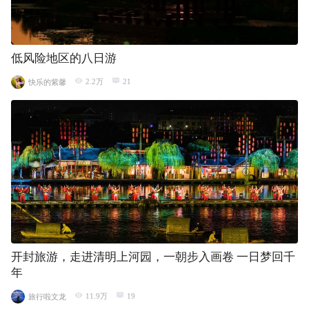
低风险地区的八日游
2.2万
21
快乐的紫馨
开封旅游，走进清明上河园，一朝步入画卷 一日梦回千
年
11.9万
19
旅行啦文龙