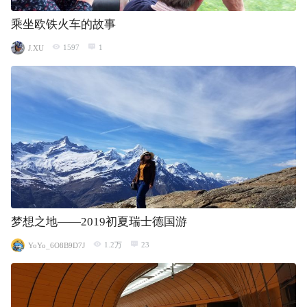
乘坐欧铁火车的故事
1597
1
J.XU
梦想之地——2019初夏瑞士德国游
1.2万
23
YoYo_6O8B9D7J