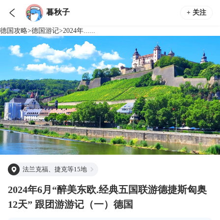

暮秋子
+ 关注
德国
攻略
>
德国
游记
>
2024年......
法兰克福、捷克等15地
2024年6月“醉美东欧.经典五国联游德捷斯匈奥
12天” 跟团游游记（一）德国