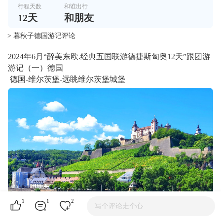
行程天数
和谁出行
12
天
和朋友
> 暮秋子德国游记评论
2024年6月“醉美东欧.经典五国联游德捷斯匈奥12天”跟团游
游记（一）德国
德国-维尔茨堡-远眺维尔茨堡城堡
1
1
2
写个评论走个心