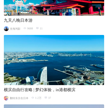
九天八晚日本游
9688
11
沧海鸿影
横滨自由行攻略 | 梦幻体验，in港都横滨
1.2万
37
翻转东京在日本