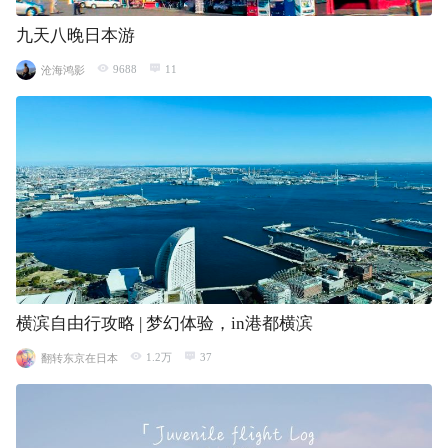
九天八晚日本游
9688
11
沧海鸿影
横滨自由行攻略 | 梦幻体验，in港都横滨
1.2万
37
翻转东京在日本