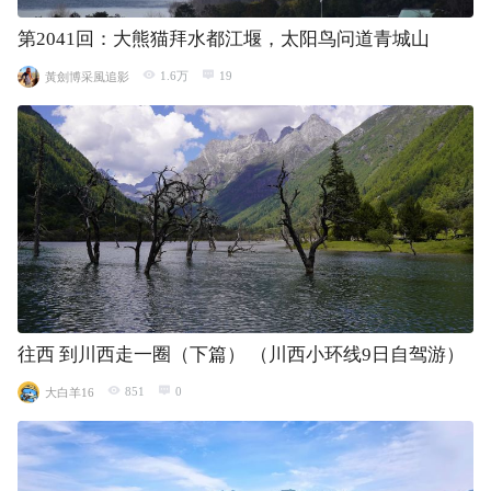
第2041回：大熊猫拜水都江堰，太阳鸟问道青城山
1.6万
19
黃劍博采風追影
往西 到川西走一圈（下篇） （川西小环线9日自驾游）
851
0
大白羊16