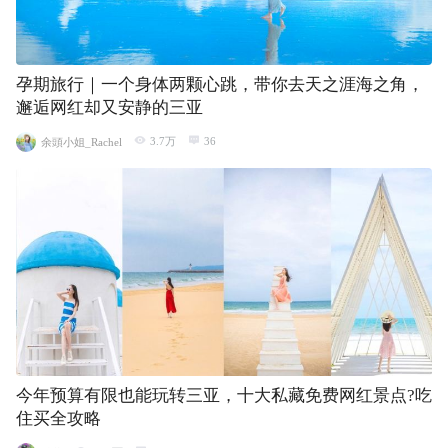
孕期旅行｜一个身体两颗心跳，带你去天之涯海之角，
邂逅网红却又安静的三亚
3.7万
36
余頭小姐_Rachel
今年预算有限也能玩转三亚，十大私藏免费网红景点?吃
住买全攻略