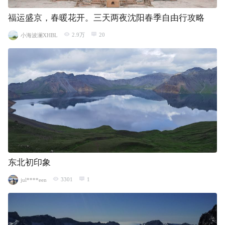
福运盛京，春暖花开。三天两夜沈阳春季自由行攻略
2.9万
20
小海波澜XHBL
东北初印象
3301
1
jul****een