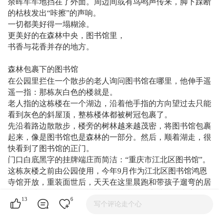
余晖牢牢地挡在了外面。周边间或有鸟鸣声传来，脚下踩断
的枯枝发出“咔擦”的声响。
一切都美好得一塌糊涂。
更美好的在森林中央，图书馆里，
书香与花香并存的地方。
森林包裹下的图书馆
在公园里拦住一个散步的老人询问图书馆在哪里，他伸手遥
遥一指：那栋灰白色的楼就是。
老人指的这栋楼在一个湖边，沿着他手指的方向望过去只能
看到灰色的斜屋顶，整栋楼体都被树冠包裹了。
先沿着路边散散步，楼旁的树林越来越茂密，将图书馆包裹
起来，像是图书馆也是森林的一部分。然后，顺着湖走，很
快看到了图书馆的正门。
门口白底黑字的挂牌端庄而简洁：“重庆市江北区图书馆”。
这栋灰楼之前由公园使用，今年9月作为江北区图书馆鸿恩
寺馆开放，重装面世后，天天在这里晨跑和带孩子遛弯的居
民惊奇地发现，在层层树丛中，映出的图书馆的灯光竟是那
13
6
么的美。
写个评论走个心
就像书中描绘的美好世界一样。