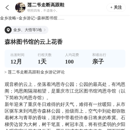
莲二爷走断高跟鞋

+ 关注
明照四海，不遗微小。
金乡
攻略
>
金乡
游记
>
森林图书馆......
金乡、大悟等5地
森林图书馆的云上花香
出发时间
行程天数
人均花费
和谁出行
12
月
1
天
100
亲子
> 莲二爷走断高跟鞋金乡游记评论
观音桥的云上，坐落着鸿恩寺公园；公园的最高处，有鸿恩
阁；鸿恩阁隔湖相望，是重庆市江北区图书馆鸿恩寺馆（以
下简称为鸿恩寺馆）。
新年迎来了重庆冬日难得的好天气，难得有一丝暖阳，从市
区驱车来到鸿恩寺森林公园，拾级而上，空气中到处都弥散
着树木与青草的香味，清冽中带着些许春日将来的希冀。石
梯旁边皆为大树，树干笔直，树冠丰茂，将有些柔弱的夕阳