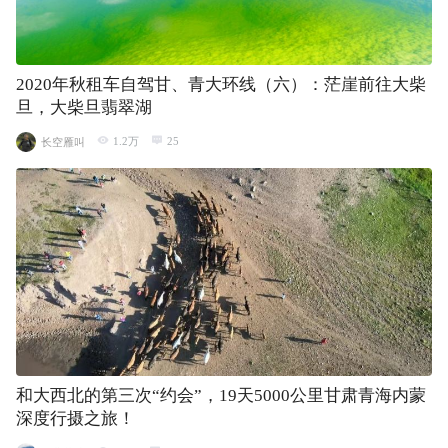
2020年秋租车自驾甘、青大环线（六）：茫崖前往大柴
旦，大柴旦翡翠湖
1.2万
25
长空雁叫
和大西北的第三次“约会”，19天5000公里甘肃青海内蒙
深度行摄之旅！