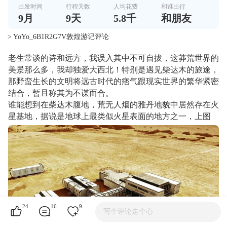
出发时间
行程天数
人均花费
和谁出行
9
月
9
天
5.8千
和朋友
> YoYo_6B1R2G7V敦煌游记评论
老生常谈的诗和远方，我误入其中不可自拔，这莽荒世界的
美景那么多，我却独爱大西北！特别是遇见柴达木的旅途，
那野蛮生长的文明将远古时代的痞气跟现实世界的繁华紧密
结合，暂且称其为不谋而合。
谁能想到在柴达木腹地，荒无人烟的雅丹地貌中居然存在火
星基地，据说是地球上最类似火星表面的地方之一，上图
24
16
9
写个评论走个心