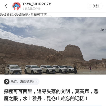
YoYo_6B1R2G7V

+ 关注
甘肃文旅工作者
敦煌
攻略
>
敦煌
游记
>
探秘可可西......
敦煌、海西等5地
探秘可可西里，追寻失落的文明，莫高窟，恶
魔之眼，水上雅丹，昆仑山难忘的记忆！