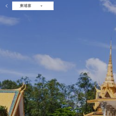

柬埔寨